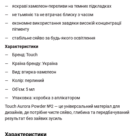
яскраві хамелеон-переливи на темних підкладках
не тьмяніє та не втрачає блиску з часом
економне використання завдяки високій концентрації
пігменту
стабільне сяйво за будь-якого освітлення
Характеристики
Бренд: Touch
Країна бренду: Україна
Вид: втирка-хамелеон
Колір: перлиний
Об’єм: 5 мл
Упаковка: коробка з аплікатором
Touch Aurora Powder №2 — це універсальний матеріал для
дизайнів, де потрібне чисте сяйво, глибина та передбачуваний
результат без зайвих зусиль
Характеристики