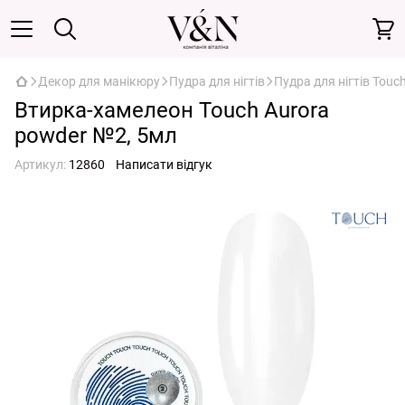
Декор для манікюру
Пудра для нігтів
Пудра для нігтів Touc
Втирка-хамелеон Touch Aurora
powder №2, 5мл
Артикул:
12860
Написати відгук