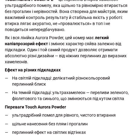
ультрадрібного помелу, яка щільно та рівномірно втирається
без прогалин і нерівностей. Вона створена для майстрів, яким
важливий контроль результату й стабільна якість у роботі:
втирка лягає акуратно, не «провалюється» в топ і не
поводиться непередбачувано.
Як і вся лінійка Aurora Powder, цей номер має
легкий
напівпрозорий ефект
і змінює характер сяйва залежно від
підкладки. Один і той самий продукт дозволяє отримати
абсолютно різні дизайни — від ніжних перлинних до виразних
хамелеонів.
Ефект на різних підкладках
На світлій підкладці: делікатний різнокольоровий
перлинний блиск
На темній підкладці: ультрахамелеон — переливи зеленого,
фіолетового та синього, що змінюються під кутом світла
Переваги Touch Aurora Powder
ультрадрібний помел для рівного, чистого втирання
щільне нанесення без плям і прогалин
перлинний ефект на світлих відтінках