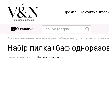
Перейти до основного контенту
Про нас
Контактна інфор
Каталог
Віталіна - інтернет-магазин манікюрного обладнання
Інструменти для манік
Набір пилка+баф одноразові
Немає в наявності
Написати відгук