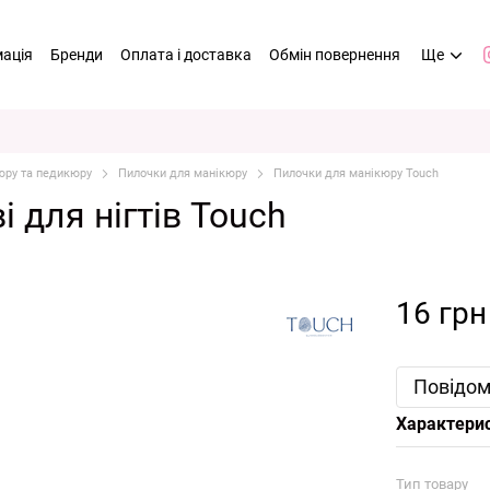
мація
Бренди
Оплата і доставка
Обмін повернення
Ще
юру та педикюру
Пилочки для манікюру
Пилочки для манікюру Touch
 для нігтів Touch
16 грн
Повідом
Характери
Тип товару