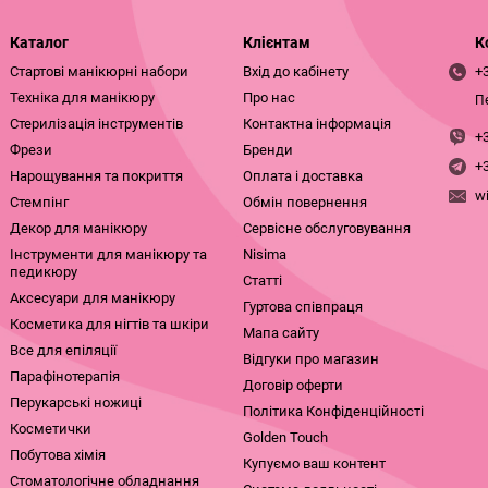
Каталог
Клієнтам
К
Стартові манікюрні набори
Вхід до кабінету
+
Техніка для манікюру
Про нас
П
Стерилізація інструментів
Контактна інформація
+
Фрези
Бренди
+
Нарощування та покриття
Оплата і доставка
w
Стемпінг
Обмін повернення
Декор для манікюру
Сервісне обслуговування
Інструменти для манікюру та
Nisima
педикюру
Статті
Аксесуари для манікюру
Гуртова співпраця
Косметика для нігтів та шкіри
Мапа сайту
Все для епіляції
Відгуки про магазин
Парафінотерапія
Договір оферти
Перукарські ножиці
Політика Конфіденційності
Косметички
Golden Touch
Побутова хімія
Купуємо ваш контент
Стоматологічне обладнання