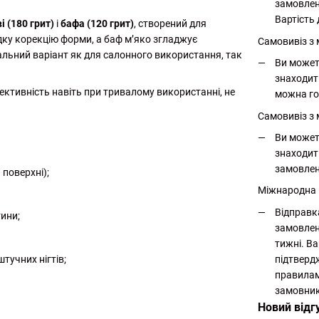
замовлен
Вартість 
і (180 грит)
і
бафа (120 грит)
, створений для
дку корекцію форми, а баф м’яко згладжує
Самовивіз з
льний варіант як для салонного використання, так
Ви может
знаходит
ктивність навіть при тривалому використанні, не
можна го
Самовивіз з 
Ви может
знаходит
замовлен
поверхні);
Міжнародна
Відправк
ини;
замовлен
тижні. Ва
підтверд
тучних нігтів;
правилам
замовник
Новий відг