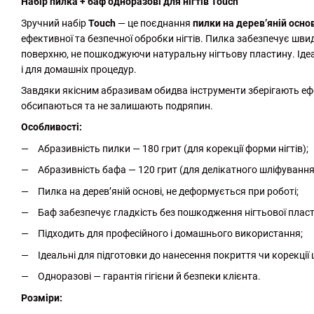
Набір пилка + баф одноразові для нігтів Touch
Зручний набір
Touch
— це поєднання
пилки на дерев’яній основ
ефективної та безпечної обробки нігтів. Пилка забезпечує шви
поверхню, не пошкоджуючи натуральну нігтьову пластину. Ідеа
і для домашніх процедур.
Завдяки якісним абразивам обидва інструменти зберігають ефе
обсипаються та не залишають подряпин.
Особливості:
Абразивність пилки — 180 грит (для корекції форми нігтів);
Абразивність бафа — 120 грит (для делікатного шліфування 
Пилка на дерев’яній основі, не деформується при роботі;
Баф забезпечує гладкість без пошкодження нігтьової пласт
Підходить для професійного і домашнього використання;
Ідеальні для підготовки до нанесення покриття чи корекції ш
Одноразові — гарантія гігієни й безпеки клієнта.
Розміри: