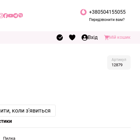
+380504155055
Передзвонити вам?
Вхід
Мій кошик
Артикул
12879
ити, коли з'явиться
стики
Пилка