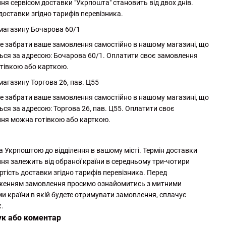
ня сервісом доставки "Укрпошта" становить від двох днів.
доставки згідно тарифів перевізника.
 магазину Бочарова 60/1
е забрати ваше замовлення самостійно в нашому магазині, що
ься за адресою: Бочарова 60/1. Оплатити своє замовлення
тівкою або карткою.
магазину Торгова 26, пав. Ц55
е забрати ваше замовлення самостійно в нашому магазині, що
ься за адресою: Торгова 26, пав. Ц55. Оплатити своє
ня можна готівкою або карткою.
а Укрпоштою до відділення в вашому місті. Термін доставки
ня залежить від обраної країни в середньому три-чотири
ртість доставки згідно тарифів перевізника. Перед
женням замовлення просимо ознайомитись з митними
и країни в якій будете отримувати замовлення, сплачує
.
ук або коментар