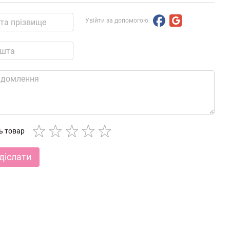
Увійти за допомогою
ть товар
діслати