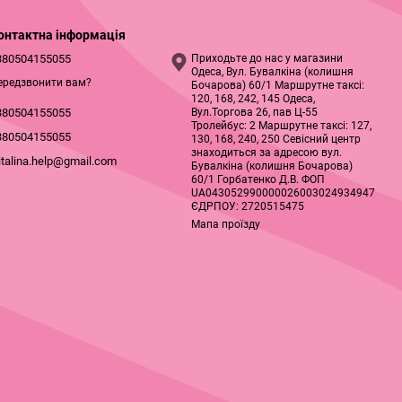
онтактна інформація
380504155055
Приходьте до нас у магазини
Одеса, Вул. Бувалкіна (колишня
ередзвонити вам?
Бочарова) 60/1 Маршрутне таксі:
120, 168, 242, 145 Одеса,
Вул.Торгова 26, пав Ц-55
380504155055
Тролейбус: 2 Маршрутне таксі: 127,
380504155055
130, 168, 240, 250 Севісний центр
знаходиться за адресою вул.
italina.help@gmail.com
Бувалкіна (колишня Бочарова)
60/1 Горбатенко Д.В. ФОП
UA043052990000026003024934947
ЄДРПОУ: 2720515475
Мапа проїзду