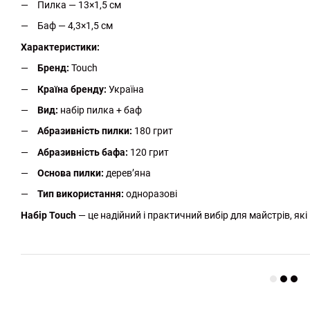
Пилка — 13×1,5 см
Баф — 4,3×1,5 см
Характеристики:
Бренд:
Touch
Країна бренду:
Україна
Вид:
набір пилка + баф
Абразивність пилки:
180 грит
Абразивність бафа:
120 грит
Основа пилки:
дерев’яна
Тип використання:
одноразові
Набір Touch
— це надійний і практичний вибір для майстрів, які 