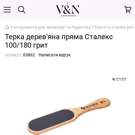
Інструменти для манікюру та педикюру
Терки та станки для
Терка дерев'яна пряма Сталекс
100/180 грит
Артикул:
03862
Написати відгук