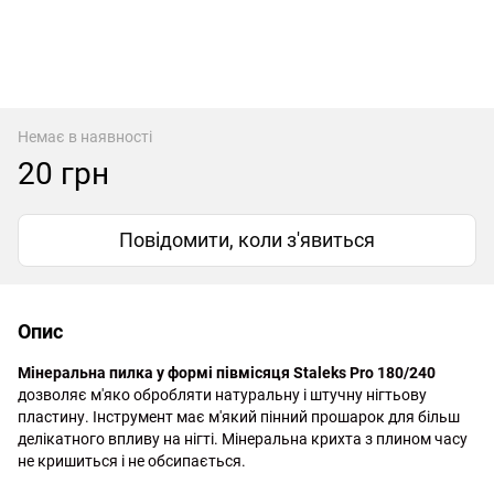
Немає в наявності
20 грн
Повідомити, коли з'явиться
Опис
Мінеральна пилка у формі півмісяця Staleks Pro 180/240
дозволяє м'яко обробляти натуральну і штучну нігтьову
пластину. Інструмент має м'який пінний прошарок для більш
делікатного впливу на нігті. Мінеральна крихта
з пл
ином часу
не кришиться і не обсипається.
http://witalina.com/