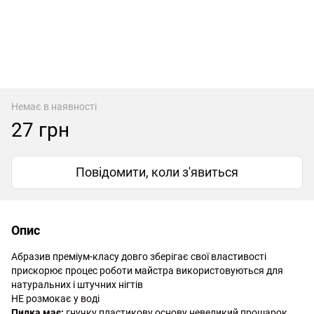
Немає в наявності
27 грн
Повідомити, коли з'явиться
Опис
Абразив преміум-класу довго зберігає свої властивості 
прискорює процес роботи майстра використовуються для 
натуральних і штучних нігтів
НЕ розмокає у воді 
Пилка має:
 гнучку пластикову основу невеликий прошарок 