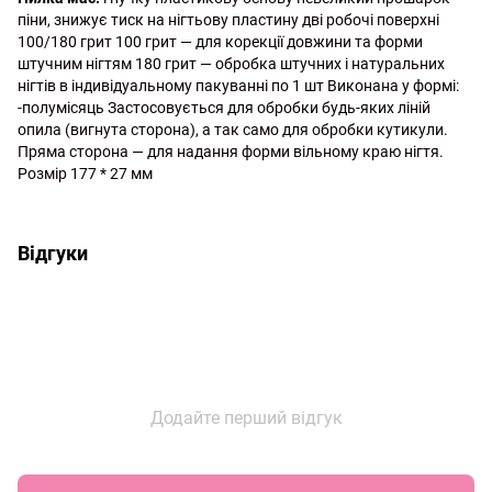
піни, знижує тиск на нігтьову пластину дві робочі поверхні 
100/180 грит 100 грит — для корекції довжини та форми 
штучним нігтям 180 грит — обробка штучних і натуральних 
нігтів в індивідуальному пакуванні по 1 шт Виконана у формі: 
-полумісяць Застосовується для обробки будь-яких ліній 
опила (вигнута сторона), а так само для обробки кутикули. 
Пряма сторона — для надання форми вільному краю нігтя. 
Розмір 177 * 27 мм 
http://witalina.com/
Відгуки
Додайте перший відгук