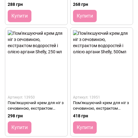
екстрактом арніки Shelly,
равлика та олією каріте Shelly,
288 грн
268 грн
250мл
250мл
Купити
Купити
Артикул: 13950
Артикул: 13951
Пом'якшуючий крем для ніг з
Пом'якшуючий крем для ніг з
сечовиною, екстрактом
сечовиною, екстрактом
водоростей і олією аргани
водоростей і олією аргани
298 грн
418 грн
Shelly, 250 мл
Shelly, 500мл
Купити
Купити