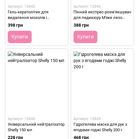
Артикул: 13845
Артикул: 13846
Гель-кератолітик для
Пінний експрес-розм'якшувач
видалення мозолів і
для педикюру М'яке лезо
натоптишів М'яке лезо Shelly
Shelly 150 мл
398 грн
388 грн
200 мл
Купити
Купити
Артикул: 13848
Артикул: 13849
Універсальний нейтралізатор
Гідрогелева маска для рук з
Shelly 150 мл
ягодами годжі Shelly 200 г
228 грн
468 грн