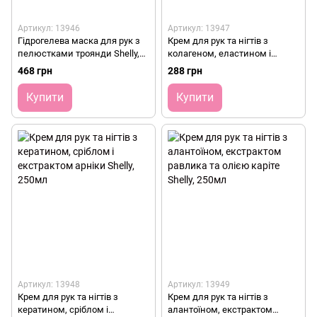
Артикул: 13946
Артикул: 13947
Гідрогелева маска для рук з
Крем для рук та нігтів з
пелюстками троянди Shelly,
колагеном, еластином і
200г
екстрактом півонії Shelly,
468 грн
288 грн
250мл
Купити
Купити
Артикул: 13948
Артикул: 13949
Крем для рук та нігтів з
Крем для рук та нігтів з
кератином, сріблом і
алантоїном, екстрактом