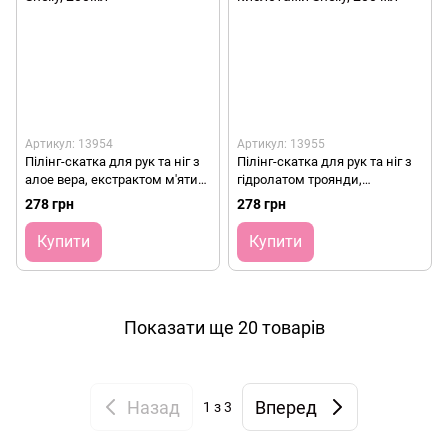
Артикул: 13954
Артикул: 13955
Пілінг-скатка для рук та ніг з
Пілінг-скатка для рук та ніг з
алое вера, екстрактом м'яти
гідролатом троянди,
та aha-кислотами Shelly,
екстрактом гранату та aha-
278 грн
278 грн
200мл
кислотами Shelly, 200 мл
Купити
Купити
Показати ще 20 товарів
Назад
Вперед
1
з 3