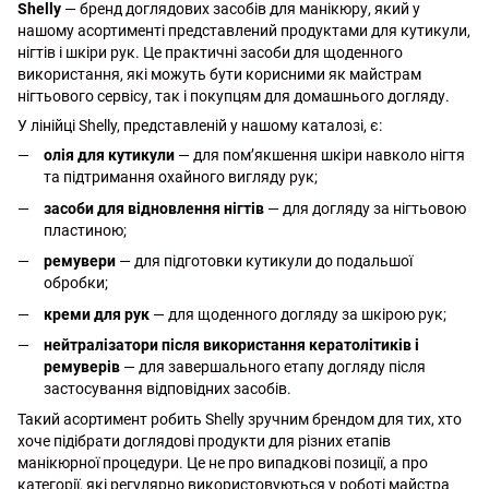
Shelly
— бренд доглядових засобів для манікюру, який у
нашому асортименті представлений продуктами для кутикули,
нігтів і шкіри рук. Це практичні засоби для щоденного
використання, які можуть бути корисними як майстрам
нігтьового сервісу, так і покупцям для домашнього догляду.
У лінійці Shelly, представленій у нашому каталозі, є:
олія для кутикули
— для пом’якшення шкіри навколо нігтя
та підтримання охайного вигляду рук;
засоби для відновлення нігтів
— для догляду за нігтьовою
пластиною;
ремувери
— для підготовки кутикули до подальшої
обробки;
креми для рук
— для щоденного догляду за шкірою рук;
нейтралізатори після використання кератолітиків і
ремуверів
— для завершального етапу догляду після
застосування відповідних засобів.
Такий асортимент робить Shelly зручним брендом для тих, хто
хоче підібрати доглядові продукти для різних етапів
манікюрної процедури. Це не про випадкові позиції, а про
категорії, які регулярно використовуються у роботі майстра