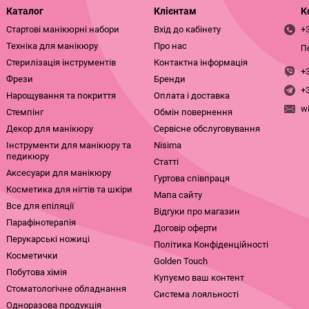
Каталог
Клієнтам
К
Стартові манікюрні набори
Вхід до кабінету
+
Техніка для манікюру
Про нас
П
Стерилізація інструментів
Контактна інформація
+
Фрези
Бренди
+
Нарощування та покриття
Оплата і доставка
w
Стемпінг
Обмін повернення
Декор для манікюру
Сервісне обслуговування
Інструменти для манікюру та
Nisima
педикюру
Статті
Аксесуари для манікюру
Гуртова співпраця
Косметика для нігтів та шкіри
Мапа сайту
Все для епіляції
Відгуки про магазин
Парафінотерапія
Договір оферти
Перукарські ножиці
Політика Конфіденційності
Косметички
Golden Touch
Побутова хімія
Купуємо ваш контент
Стоматологічне обладнання
Система лояльності
Одноразова продукція