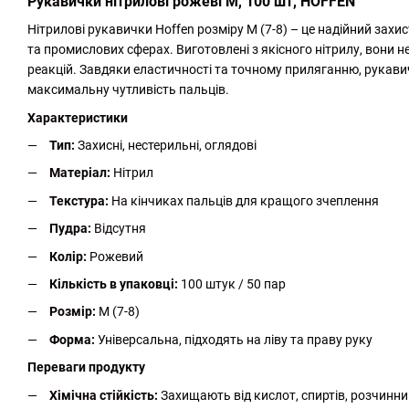
Рукавички нітрилові рожеві M, 100 шт, HOFFEN
Нітрилові рукавички Hoffen розміру M (7-8) – це надійний захис
та промислових сферах. Виготовлені з якісного нітрилу, вони н
реакцій. Завдяки еластичності та точному приляганню, рукав
максимальну чутливість пальців.
Характеристики
Тип:
Захисні, нестерильні, оглядові
Матеріал:
Нітрил
Текстура:
На кінчиках пальців для кращого зчеплення
Пудра:
Відсутня
Колір:
Рожевий
Кількість в упаковці:
100 штук / 50 пар
Розмір:
M (7-8)
Форма:
Універсальна, підходять на ліву та праву руку
Переваги продукту
Хімічна стійкість:
Захищають від кислот, спиртів, розчинник