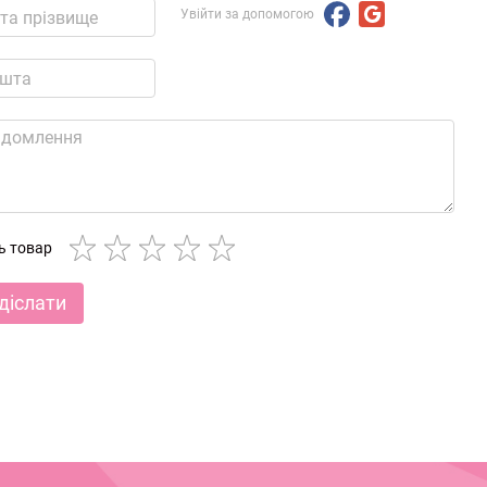
Увійти за допомогою
ть товар
діслати