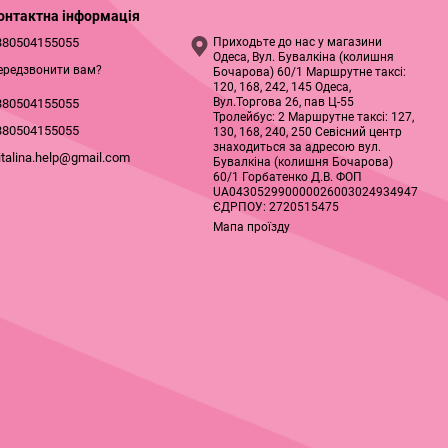
онтактна інформація
380504155055
Приходьте до нас у магазини
Одеса, Вул. Бувалкіна (колишня
ередзвонити вам?
Бочарова) 60/1 Маршрутне таксі:
120, 168, 242, 145 Одеса,
Вул.Торгова 26, пав Ц-55
380504155055
Тролейбус: 2 Маршрутне таксі: 127,
380504155055
130, 168, 240, 250 Севісний центр
знаходиться за адресою вул.
italina.help@gmail.com
Бувалкіна (колишня Бочарова)
60/1 Горбатенко Д.В. ФОП
UA043052990000026003024934947
ЄДРПОУ: 2720515475
Мапа проїзду