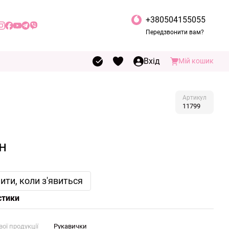
+380504155055
Передзвонити вам?
Вхід
Мій кошик
Артикул
11799
н
ити, коли з'явиться
стики
ої продукції
Рукавички