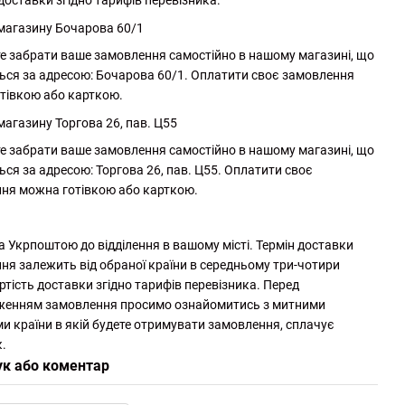
доставки згідно тарифів перевізника.
 магазину Бочарова 60/1
е забрати ваше замовлення самостійно в нашому магазині, що
ься за адресою: Бочарова 60/1. Оплатити своє замовлення
тівкою або карткою.
магазину Торгова 26, пав. Ц55
е забрати ваше замовлення самостійно в нашому магазині, що
ься за адресою: Торгова 26, пав. Ц55. Оплатити своє
ня можна готівкою або карткою.
а Укрпоштою до відділення в вашому місті. Термін доставки
ня залежить від обраної країни в середньому три-чотири
ртість доставки згідно тарифів перевізника. Перед
женням замовлення просимо ознайомитись з митними
и країни в якій будете отримувати замовлення, сплачує
.
ук або коментар