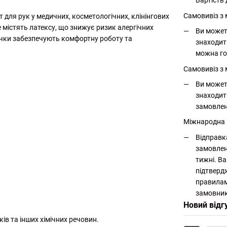
Вартість 
Самовивіз з
т для рук у медичних, косметологічних, клінінгових
е містять латексу, що знижує ризик алергічних
Ви может
ички забезпечують комфортну роботу та
знаходит
можна го
Самовивіз з 
Ви может
знаходит
замовлен
Міжнародна
Відправк
замовлен
тижні. Ва
підтверд
правилам
замовник
Новий відг
ів та інших хімічних речовин.