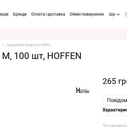
мація
Бренди
Оплата і доставка
Обмін повернення
Ще
Одноразова продукція Hoffen
 M, 100 шт, HOFFEN
265 гр
Повідом
Характери
Тип одноразов