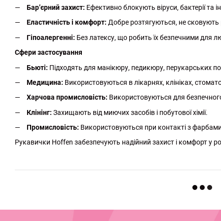
Бар’єрний захист:
Ефективно блокують віруси, бактерії та ін
Еластичність і комфорт:
Добре розтягуються, не сковують р
Гіпоалергенні:
Без латексу, що робить їх безпечними для л
Сфери застосування
Бьюті:
Підходять для манікюру, педикюру, перукарських посл
Медицина:
Використовуються в лікарнях, клініках, стомато
Харчова промисловість:
Використовуються для безпечного
Клінінг:
Захищають від миючих засобів і побутової хімії.
Промисловість:
Використовуються при контакті з фарбами
Рукавички Hoffen забезпечують надійний захист і комфорт у ро