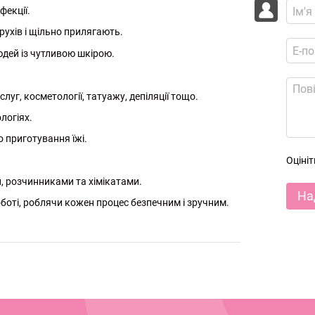
фекції.
ухів і щільно прилягають.
юдей із чутливою шкірою.
уг, косметології, татуажу, депіляції тощо.
логіях.
 приготування їжі.
Оціні
, розчинниками та хімікатами.
На
боті, роблячи кожен процес безпечним і зручним.