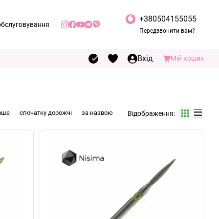
+380504155055
обслуговування
Передзвонити вам?
іденційності
Вхід
Мій кошик
вше
спочатку дорожчі
за назвою
Відображення: