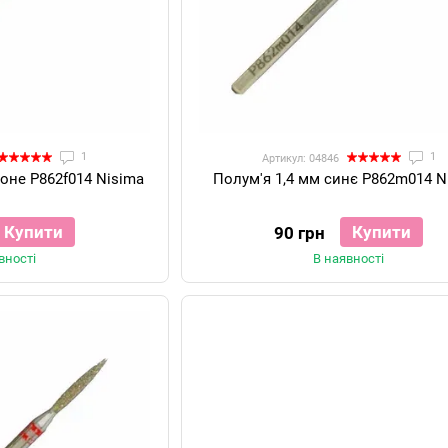
1
1
Артикул: 04846
воне P862f014 Nisima
Полум'я 1,4 мм синє P862m014 N
Купити
Купити
90 грн
вності
В наявності