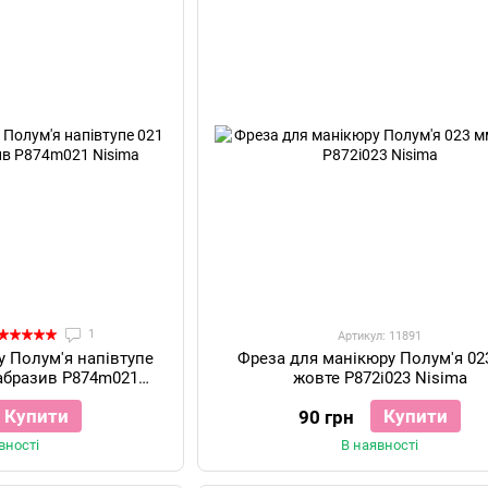
1
Артикул: 11891
у Полум'я напівтупе
Фреза для манікюру Полум'я 02
 абразив P874m021
жовте P872i023 Nisima
sima
Купити
Купити
90 грн
вності
В наявності