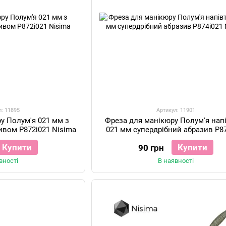
л: 11895
Артикул: 11901
у Полум'я 021 мм з
Фреза для манікюру Полум'я нап
ивом P872i021 Nisima
021 мм супердрібний абразив P8
Nisima
Купити
Купити
90 грн
вності
В наявності