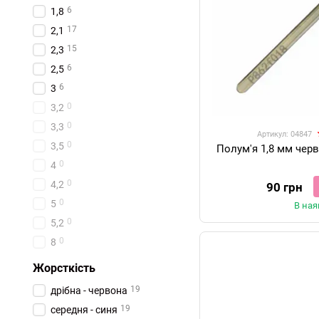
6
1,8
17
2,1
15
2,3
6
2,5
6
3
0
3,2
0
3,3
Артикул: 04847
0
3,5
Полум'я 1,8 мм чер
0
4
0
4,2
90 грн
0
5
В ная
0
5,2
0
8
Жорсткість
19
дрібна - червона
19
середня - синя