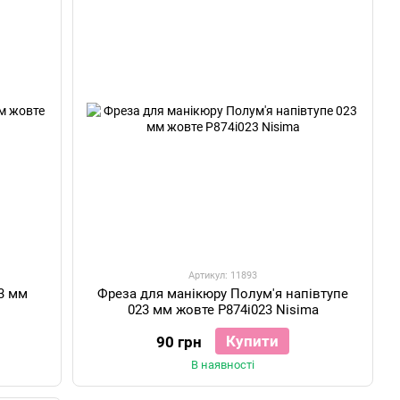
Артикул: 11893
3 мм
Фреза для манікюру Полум'я напівтупе
023 мм жовте P874i023 Nisima
Купити
90 грн
В наявності