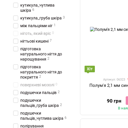
кутикула_чутлива
6
шкіра
3
кутикула_груба шкіра
1
між пальцями ніг
0
ніготь, який вріс
7
нігтьові кишені
підготовка
натурального нігтя до
2
нарощування
підготовка
Хіт
натурального нігтя до
2
покриття
Артикул: 06323
0
поверхневі мозолі
Полум'я 2,1 мм си
2
подушечки пальців
подушечки
90 грн
2
пальців_груба шкіра
В ная
подушечки
6
пальців_чутлива шкіра
полірування