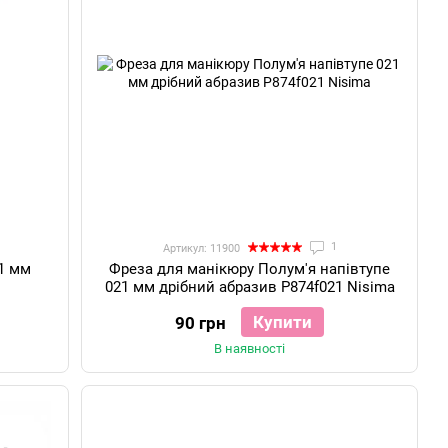
1
Артикул: 11900
1 мм
Фреза для манікюру Полум'я напівтупе
021 мм дрібний абразив P874f021 Nisima
Купити
90 грн
В наявності