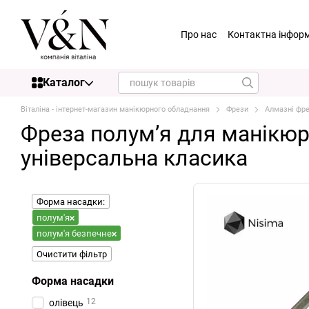
Перейти до основного контенту
Про нас
Контактна інфор
Nisima
Статті
Гуртова
Golden Touch
Купуємо в
Каталог
Віталіна - інтернет-магазин манікюрного обладнання
Фрези
Алмазні фр
Фреза полум’я для манікюр
універсальна класика
Форма насадки:
полум'я
полум'я безпечне
Очистити фільтр
Форма насадки
12
олівець