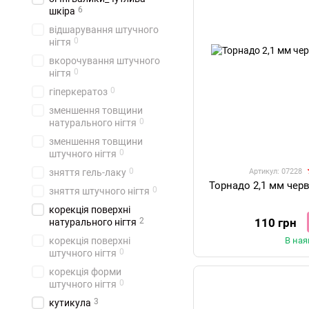
6
шкіра
відшарування штучного
0
нігтя
вкорочування штучного
0
нігтя
0
гіперкератоз
зменшення товщини
0
натурального нігтя
зменшення товщини
0
штучного нігтя
0
зняття гель-лаку
Артикул: 07228
Торнадо 2,1 мм чер
0
зняття штучного нігтя
корекція поверхні
2
110 грн
натурального нігтя
корекція поверхні
В ная
0
штучного нігтя
корекція форми
0
штучного нігтя
3
кутикула