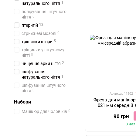
1
натурального нігтя
полірування штучного
0
нігтя
12
птеригій
0
стрижневі мозолі
5
трішинки шкіри
тріщинки у штучному
0
нігті
2
чищення арки нігтя
шліфування
1
натурального нігтя
шліфування штучного
0
нігтя
Артикул: 11902
Фреза для манікюр
Набори
021 мм середній
Ni
0
Манікюр для чоловіків
90 грн
В ная