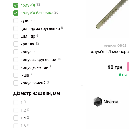
32
полум'я
20
полум'я безпечне
28
куля
8
циліндр закруглений
9
циліндр
12
крапля
Артикул: 04852
Полум'я 1,4 мм чер
5
конус
10
конус закруглений
90 грн
6
конус усічений
В ная
7
інша
3
конус тонкий
Діаметр насадки, мм
0
1
0
1,2
2
1,4
0
1,6