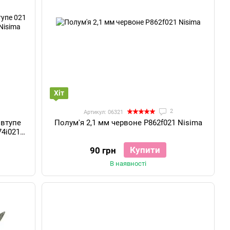
Хіт
2
Артикул: 06321
івтупе
Полум'я 2,1 мм червоне P862f021 Nisima
74i021
Купити
90 грн
В наявності