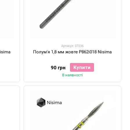
Артикул: 07236
isima
Полум'я 1,8 мм жовте P862i018 Nisima
Купити
90 грн
В наявності