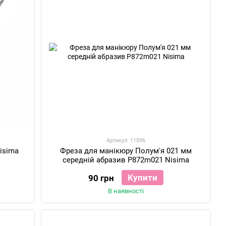
Артикул: 11896
isima
Фреза для манікюру Полум'я 021 мм
середній абразив P872m021 Nisima
Купити
90 грн
В наявності