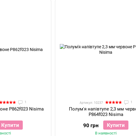
1
1
Артикул: 10237
воне P862f023 Nisima
Полум'я напівтупе 2,3 мм чер
P864f023 Nisima
Купити
Купити
90 грн
вності
В наявності