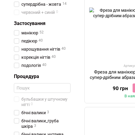
14
супердрібна - жовта
0
червоний + синій
Застосування
52
манікюр
40
педікюр
40
нарощування нігтів
40
корекція нігтів
40
подологія
Артику
Фреза для манікюр
Процедура
супер-дрібним абраз
90 грн
В ная
бульбашки у штучному
0
нігті
3
бічні валики
бічні валики_груба
3
шкіра
бічні валики_чутлива