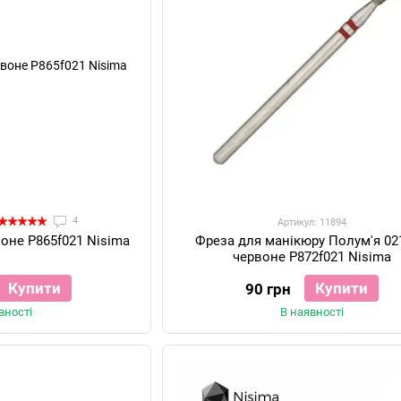
4
Артикул: 11894
воне P865f021 Nisima
Фреза для манікюру Полум'я 02
червоне P872f021 Nisima
Купити
Купити
90 грн
вності
В наявності