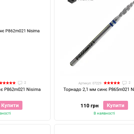
2
2
Артикул: 07229
нє P862m021 Nisima
Торнадо 2,1 мм синє P865m021 N
Купити
Купити
110 грн
вності
В наявності