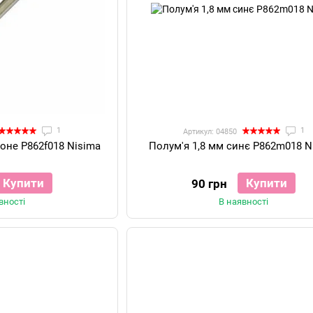
1
1
Артикул: 04850
воне P862f018 Nisima
Полум'я 1,8 мм синє P862m018 N
Купити
Купити
90 грн
вності
В наявності