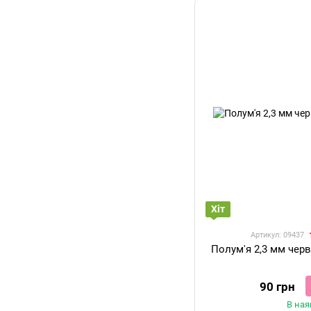
Хіт
Артикул: 09437
Полум'я 2,3 мм чер
90 грн
В ная