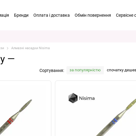
мація
Бренди
Оплата і доставка
Обмін повернення
Сервісне 
 співпраця
Відгуки про магазин
Договір оферти
Політика Конф
аш контент
Система лояльності
ези
Алмазні насадки Nisima
у —
за популярністю
спочатку деше
Сортування: