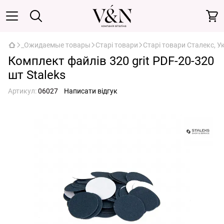
_Ожидаемые товары
Старі товари
Старі товари Сталекс, У
Комплект файлів 320 grit PDF-20-320
шт Staleks
Артикул:
06027
Написати відгук