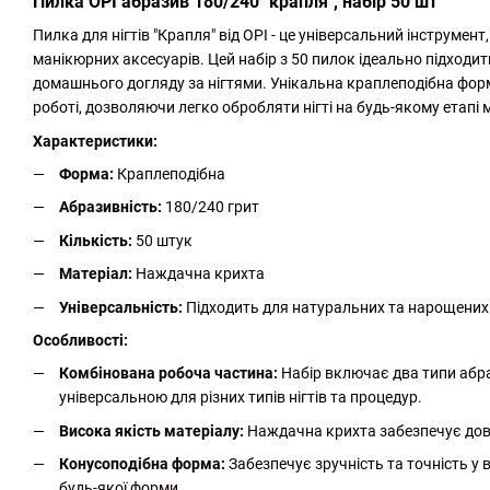
Пилка ОРІ абразив 180/240 "крапля", набір 50 шт
Пилка для нігтів "Крапля" від ОРІ - це універсальний інструмен
манікюрних аксесуарів. Цей набір з 50 пилок ідеально підходи
домашнього догляду за нігтями. Унікальна краплеподібна форм
роботі, дозволяючи легко обробляти нігті на будь-якому етапі 
Характеристики:
Форма:
Краплеподібна
Абразивність:
180/240 грит
Кількість:
50 штук
Матеріал:
Наждачна крихта
Універсальність:
Підходить для натуральних та нарощених 
Особливості:
Комбінована робоча частина:
Набір включає два типи абраз
універсальною для різних типів нігтів та процедур.
Висока якість матеріалу:
Наждачна крихта забезпечує довг
Конусоподібна форма:
Забезпечує зручність та точність у 
будь-якої форми.