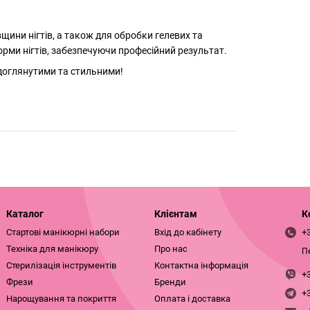
щини нігтів, а також для обробки гелевих та
орми нігтів, забезпечуючи професійний результат.
 доглянутими та стильними!
Каталог
Клієнтам
К
Стартові манікюрні набори
Вхід до кабінету
+
Техніка для манікюру
Про нас
П
Стерилізація інструментів
Контактна інформація
+
Фрези
Бренди
+
Нарощування та покриття
Оплата і доставка