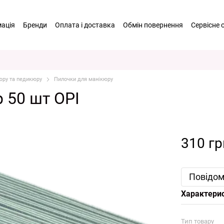
мація
Бренди
Оплата і доставка
Обмін повернення
Сервісне 
 співпраця
Відгуки про магазин
Договір оферти
Політика Конф
аш контент
Система лояльності
юру та педикюру
Пилочки для манікюру
 50 шт ОРІ
310 гр
Повідом
Характери
Тип товару