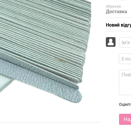
Абразив
Доставка
Новий відг
Оціні
На