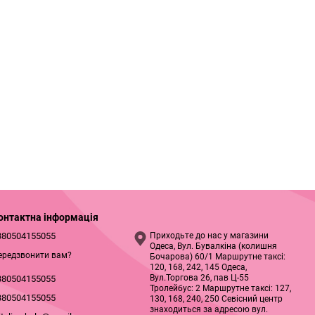
онтактна інформація
380504155055
Приходьте до нас у магазини
Одеса, Вул. Бувалкіна (колишня
ередзвонити вам?
Бочарова) 60/1 Маршрутне таксі:
120, 168, 242, 145 Одеса,
Вул.Торгова 26, пав Ц-55
380504155055
Тролейбус: 2 Маршрутне таксі: 127,
380504155055
130, 168, 240, 250 Севісний центр
знаходиться за адресою вул.