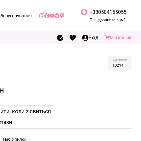
+380504155055
обслуговування
Передзвонити вам?
іденційності
Вхід
Мій кошик
Артикул
10214
н
ити, коли з'явиться
стики
Набір пилок