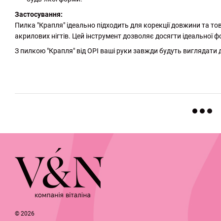
Застосування:
Пилка "Крапля" ідеально підходить для корекції довжини та тов
акрилових нігтів. Цей інструмент дозволяє досягти ідеальної ф
З пилкою "Крапля" від ОРІ ваші руки завжди будуть виглядати
http://witalina.com/
© 2026