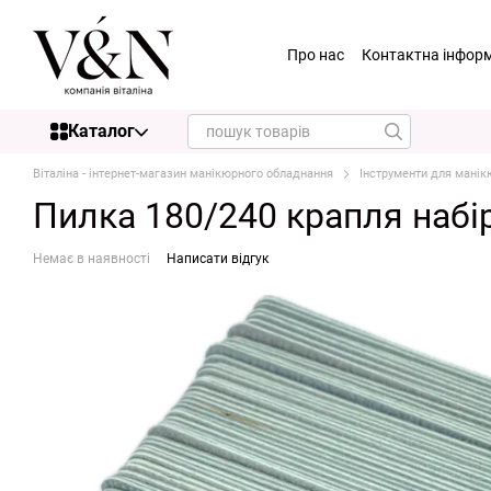
Перейти до основного контенту
Про нас
Контактна інфор
Nisima
Статті
Гуртова
Golden Touch
Купуємо в
Каталог
Віталіна - інтернет-магазин манікюрного обладнання
Інструменти для манік
Пилка 180/240 крапля набір
Немає в наявності
Написати відгук