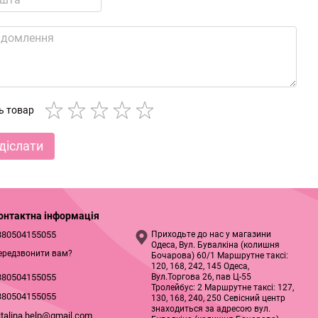
ть товар
діслати
онтактна інформація
380504155055
Приходьте до нас у магазини
Одеса, Вул. Бувалкіна (колишня
ередзвонити вам?
Бочарова) 60/1 Маршрутне таксі:
120, 168, 242, 145 Одеса,
Вул.Торгова 26, пав Ц-55
380504155055
Тролейбус: 2 Маршрутне таксі: 127,
380504155055
130, 168, 240, 250 Севісний центр
знаходиться за адресою вул.
italina.help@gmail.com