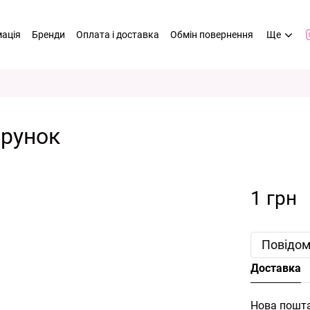
мація
Бренди
Оплата і доставка
Обмін повернення
Ще
арунок
1 грн
Повідом
Доставка
Нова пошт