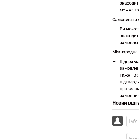
знаходит
можна го
Самовивіз з 
Ви может
знаходит
замовлен
Міжнародна
Відправк
замовлен
тижні. Ва
підтверд
правилам
замовник
Новий відг