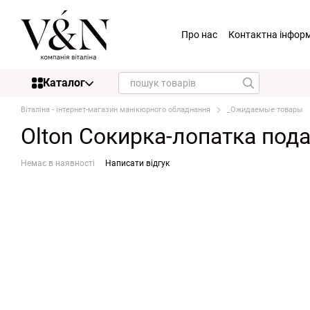
Перейти до основного контенту
Про нас
Контактна інфор
Каталог
Віталіна - інтернет-магазин манікюрного обладнання
_Ожидаемые товары
Olton Сокирка-лопатка под
Немає в наявності
Написати відгук