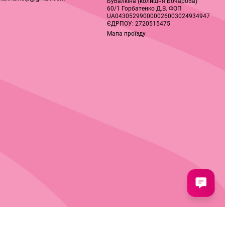
Бувалкіна (колишня Бочарова)
60/1 Горбатенко Д.В. ФОП
UA043052990000026003024934947
ЄДРПОУ: 2720515475
Мапа проїзду