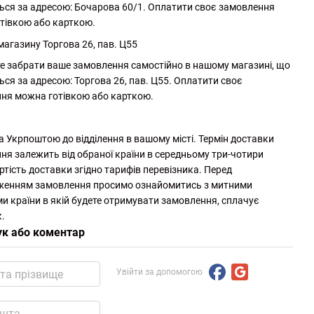
ься за адресою: Бочарова 60/1. Оплатити своє замовлення
тівкою або карткою.
магазину Торгова 26, пав. Ц55
е забрати ваше замовлення самостійно в нашому магазині, що
ься за адресою: Торгова 26, пав. Ц55. Оплатити своє
ня можна готівкою або карткою.
а Укрпоштою до відділення в вашому місті. Термін доставки
ня залежить від обраної країни в середньому три-чотири
ртість доставки згідно тарифів перевізника. Перед
женням замовлення просимо ознайомитись з митними
и країни в якій будете отримувати замовлення, сплачує
.
ук або коментар
Увійти за допомогою