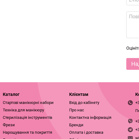
Оціні
На
Каталог
Клієнтам
К
Стартові манікюрні набори
Вхід до кабінету
+
Техніка для манікюру
Про нас
П
Стерилізація інструментів
Контактна інформація
+
Фрези
Бренди
+
Нарощування та покриття
Оплата і доставка
w