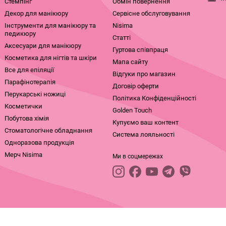
Стемпінг
Обмін повернення
Декор для манікюру
Сервісне обслуговування
Інструменти для манікюру та
Nisima
педикюру
Статті
Аксесуари для манікюру
Гуртова співпраця
Косметика для нігтів та шкіри
Мапа сайту
Все для епіляції
Відгуки про магазин
Парафінотерапія
Договір оферти
Перукарські ножиці
Політика Конфіденційності
Косметички
Golden Touch
Побутова хімія
Купуємо ваш контент
Стоматологічне обладнання
Система лояльності
Одноразова продукція
Мерч Nisima
Ми в соцмережах