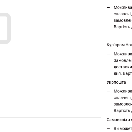
Можлива 
сплачені 
замовлен
Вартість
Кур’єром Но
Можлива 
Замовлен
доставки
дня. Варт
Укрпошта
Можлива 
сплачені 
замовлен
Вартість 
Самовивіз з
Ви может