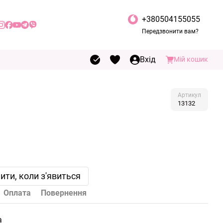
+380504155055
Передзвонити вам?
Вхід
Мій кошик
Артикул
13132
ити, коли з'явиться
Оплата
Повернення
а