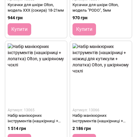
Кусачки для шкіри Olton,
Кусачки для шкіри Olton,
модель XXX (сокира) 18-21мм
модель "PODO", 5мм
944 грн
970 грн
Купити
Купити
Артикул: 13065
Артикул: 13066
Набір манікюрних
Набір манікюрних
інструментів (нашкірниці +
інструментів (нашкірниці +
лопатка) Olton, у шкіряному
ножиці для кутикули +
1 514 грн
2 186 грн
чохлі
лопатка) Olton, у шкіряному