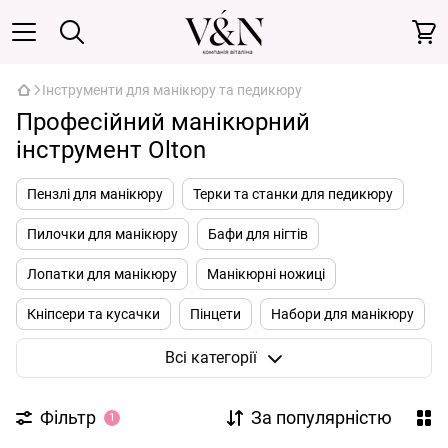
Інструменти для манікюру та педикюру
Професійний манікюрний
інструмент Olton
Пензлі для манікюру
Терки та станки для педикюру
Пилочки для манікюру
Бафи для нігтів
Лопатки для манікюру
Манікюрні ножиці
Кніпсери та кусачки
Пінцети
Набори для манікюру
Інструменти для подології
Всі категорії
Фільтр
За популярністю
1