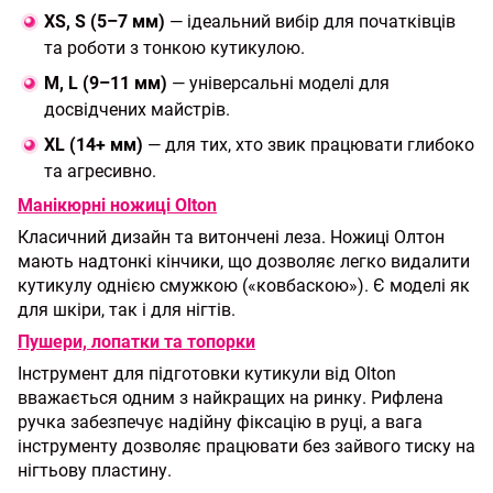
XS, S (5–7 мм)
— ідеальний вибір для початківців
та роботи з тонкою кутикулою.
M, L (9–11 мм)
— універсальні моделі для
досвідчених майстрів.
XL (14+ мм)
— для тих, хто звик працювати глибоко
та агресивно.
Манікюрні ножиці Olton
Класичний дизайн та витончені леза. Ножиці Олтон
мають надтонкі кінчики, що дозволяє легко видалити
кутикулу однією смужкою («ковбаскою»). Є моделі як
для шкіри, так і для нігтів.
Пушери, лопатки та топорки
Інструмент для підготовки кутикули від Olton
вважається одним з найкращих на ринку. Рифлена
ручка забезпечує надійну фіксацію в руці, а вага
інструменту дозволяє працювати без зайвого тиску на
нігтьову пластину.