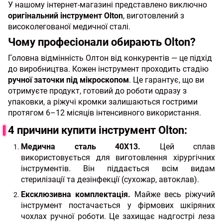
У нашому інтернет-магазині представлено виключно
оригінальний інструмент Olton
, виготовлений з
високолегованої медичної сталі.
Чому професіонали обирають Olton?
Головна відмінність Олтон від конкурентів — це підхід
до виробництва. Кожен інструмент проходить стадію
ручної заточки під мікроскопом
. Це гарантує, що ви
отримуєте продукт, готовий до роботи одразу з
упаковки, а ріжучі кромки залишаються гострими
протягом 6–12 місяців інтенсивного використання.
4 причини купити інструмент Olton:
Медична сталь 40Х13.
Цей сплав
використовується для виготовлення хірургічних
інструментів. Він піддається всім видам
стерилізації та дезінфекції (сухожар, автоклав).
Ексклюзивна комплектація.
Майже весь ріжучий
інструмент постачається у фірмових шкіряних
чохлах ручної роботи. Це захищає надгострі леза