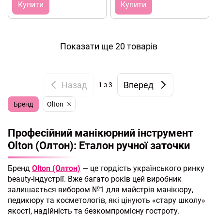
чохлі
Купити
Купити
Показати ще 20 товарів
Назад
Вперед
1
з 3
Бренд
Olton
Професійний манікюрний інструмент
Olton (Олтон): Еталон ручної заточки
Бренд
Olton (Олтон)
— це гордість українського ринку
beauty-індустрії. Вже багато років цей виробник
залишається вибором №1 для майстрів манікюру,
педикюру та косметологів, які цінують «стару школу»
якості, надійність та безкомпромісну гостроту.