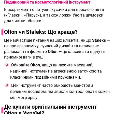
Педикюрний та косметологічний інструмент
В асортименті є потужні кусачки для врослого нігтя
(«Глазки», «Парус»), а також ложки Уно та шумовки
для чистки обличчя.
Olton чи Staleks: Що краще?
Це найчастіше питання наших клієнтів. Якщо
Staleks
—
це про ергономіку, сучасний дизайн та величезне
різноманіття форм, то
Olton
— це класика та відчуття
приємної ваги в руці.
Обирайте
Olton
, якщо ви любите масивний,
надійний інструмент з агресивною заточкою та
класичними подвійними пружинами.
Цей інструмент часто обирають майстри з
великим досвідом, які звикли контролювати кожен
міліметр зрізу.
Де купити оригінальний інструмент
Olton в Україні?