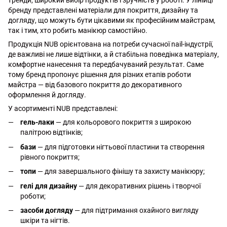
тренди, широкий вибір продуктів і зручність у роботі. У лінійці
бренду представлені матеріали для покриття, дизайну та
догляду, що можуть бути цікавими як професійним майстрам,
так і тим, хто робить манікюр самостійно.
Продукція NUB орієнтована на потреби сучасної nail-індустрії,
де важливі не лише відтінки, а й стабільна поведінка матеріалу,
комфортне нанесення та передбачуваний результат. Саме
тому бренд пропонує рішення для різних етапів роботи
майстра — від базового покриття до декоративного
оформлення й догляду.
У асортименті NUB представлені:
гель-лаки
— для кольорового покриття з широкою
палітрою відтінків;
бази
— для підготовки нігтьової пластини та створення
рівного покриття;
топи
— для завершального фінішу та захисту манікюру;
гелі для дизайну
— для декоративних рішень і творчої
роботи;
засоби догляду
— для підтримання охайного вигляду
шкіри та нігтів.