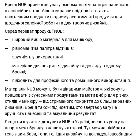
Бренд NUB привертає увагу різноманіттям палітри, наявністю
як спокійних, так і більш виразних відтінків, а також
прагненням поєднати в одному асортименті продукти для
щоденної салонної роботи та для творчих дизайнів.
Серед переваг продукції NUB:
широкий вибір матеріалів для манікюру;
різноманітна палітра відтінків;
зручність у використанні;
матеріали для покриття, дизайну та догляду в одному
бренді;
підходить для професійного та домашнього використання.
Матеріали NUB можуть бути цікавими майстрам, які хочуть
працювати з сучасними продуктами та мати вибір для різних
стилів манікюру — від стриманого покриття до більш виразних
дизайнів. Бренд також підійде тим, хто звертає увагу на
зручність нанесення та візуальний результат.
Якщо ви шукаєте, де купити NUB в Україні, зверніть увагу на
асортимент бренду в нашому каталозі. Тут можна підібрати
гель-лаки, бази, топи, гелі для дизайну та доглядові засоби для