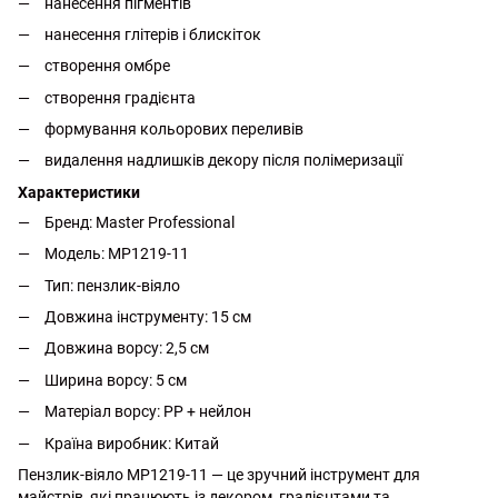
нанесення пігментів
нанесення глітерів і блискіток
створення омбре
створення градієнта
формування кольорових переливів
видалення надлишків декору після полімеризації
Характеристики
Бренд: Master Professional
Модель: MP1219-11
Тип: пензлик-віяло
Довжина інструменту: 15 см
Довжина ворсу: 2,5 см
Ширина ворсу: 5 см
Матеріал ворсу: PP + нейлон
Країна виробник: Китай
Пензлик-віяло MP1219-11 — це зручний інструмент для
майстрів, які працюють із декором, градієнтами та