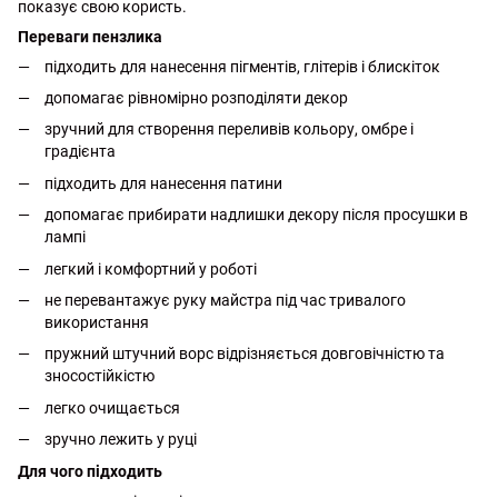
показує свою користь.
Переваги пензлика
підходить для нанесення пігментів, глітерів і блискіток
допомагає рівномірно розподіляти декор
зручний для створення переливів кольору, омбре і
градієнта
підходить для нанесення патини
допомагає прибирати надлишки декору після просушки в
лампі
легкий і комфортний у роботі
не перевантажує руку майстра під час тривалого
використання
пружний штучний ворс відрізняється довговічністю та
зносостійкістю
легко очищається
зручно лежить у руці
Для чого підходить