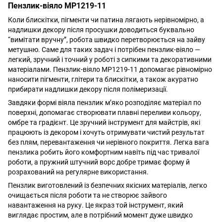
Пензлик-віяло MP1219-11
Коли блискітки, пігменти чи патина лягають нерівномірно, а
надлишки декору після просушки доводиться буквально
“вимітати вручну”, робота швидко перетворюється на зайву
метушню. Саме для таких задач і потрібен пензлик-віяло —
легкий, зручний і точний у роботі з сипкими та декоративними
матеріалами. Пензлик-віяло MP1219-11 допомагає рівномірно
наносити пігменти, глітери та блискітки, а також акуратно
прибирати надлишки декору після полімеризації.
Завдяки формі віяла пензлик м’яко розподіляє матеріал по
поверхні, допомагає створювати плавні переливи кольору,
омбре та градієнт. Це зручний інструмент для майстрів, які
працюють із декором і хочуть отримувати чистий результат
без плям, перевантаження чи нерівного покриття. Легка вага
пензлика робить його комфортним навіть під час тривалої
роботи, а пружний штучний ворс добре тримає форму й
розрахований на регулярне використання.
Пензлик виготовлений із безпечних якісних матеріалів, легко
очищається після роботи та не створює зайвого
навантаження на руку. Це якраз той інструмент, який
виглядає простим, але в потрібний момент дуже швидко