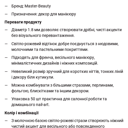
Бренд: Master-Beauty
Призначення: декор для манікюру
Переваги продукту
Діаметр 1.8 мм дозволяє створювати дрібні, чисті акценти
без візуального перевантаження.
Світло-рожевий відтінок добре поєднується з нюдовими,
молочними та пастельними покриттями.
Підходять для френча, весільного манікюру,
мінімалістичних дизайнів і ніжних композицій.
Невеликий розмір зручний для коротких нігтів, тонких ліній
і декору біля кутикули.
Можна комбінувати з більшими стразами, перлинами,
фольгою, блискітками та іншим декором.
Упаковка 50 шт практична для салонної роботи та
домашнього nail-art.
Колір і комбінації
З молочною базою світло-рожеві стрази створюють ніжний
чистий акцент для весільного або повсякденного