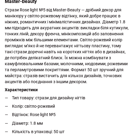
Master-Beauty
Стрази Rose light №5 від Master-Beauty — дрібний декор для
манікюру у світло-рожевому відтінку, який добре працює в
ніжних, романтичних і мінімалістичних дизайнах. Діаметр 1.8
мм підходить для акуратних акцентів: викладки біля кутикули,
тонких ліній, декору френча, мінікомпозицій або заповнення
проміжків між більшими елементами. Світло-рожевий колір
виглядає м’яко й не перевантажує нігтьову пластину, тому
такі стрази доречні навіть на коротких нігтях або в дизайнах,
де потрібен делікатний блиск. Їх можна комбінувати з
камуфлювальними базами, молочними, нюдовими, рожевими
та перламутровими покриттями. Формат 50 шт зручний для
майстра: стразів вистачить для кількох дизайнів, точкових
акцентів або поєднання з іншим декором.
Характеристики
Тип товару: стрази для дизайну нігтів
Колір: світло-рожевий
Відтінок: Rose light №5
Діаметр: 1.8 мм
Кількість в упаковці: 50 шт