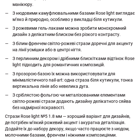
манікюру.
З нюдовими камуфлювальними базами Rose light виглядає
м’яко й природно, особливо у викладці біля кутикули.
З рожевими гель-лаками можна зробити монохромний
дизайн з делікатним блиском без різкого контрасту.
З білим френчем світло-рожеві стрази доречні для акценту
на лінії усмішки або в центрі нігтя.
З перлинним декором і дрібними блискітками відтінок Rose
light підходить для романтичних композицій.
З прозорою базою їх можна використовувати для
мінімалістичного nail-art: одна страза біля кутикули, тонка
вертикальна лінія або невелика дуга.
З сріблястою фольгою чи металізованими елементами
світло-рожеві стрази додають дизайну делікатного сяйва
без надмірної яскравості.
Стрази Rose light №5 1.8 мм — хороший варіант для дизайнів,
де потрібен м’який рожевий акцент і акуратна деталізація.
Додайте їх до набору декору, якщо часто працюєте з нюдом,
молочними базами, френчем і ніжними композиціями.