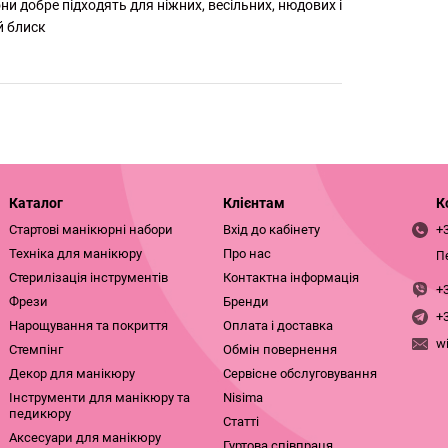
ни добре підходять для ніжних, весільних, нюдових і
й блиск
Каталог
Клієнтам
К
Стартові манікюрні набори
Вхід до кабінету
+
Техніка для манікюру
Про нас
П
Стерилізація інструментів
Контактна інформація
+
Фрези
Бренди
+
Нарощування та покриття
Оплата і доставка
w
Стемпінг
Обмін повернення
Декор для манікюру
Сервісне обслуговування
Інструменти для манікюру та
Nisima
педикюру
Статті
Аксесуари для манікюру
Гуртова співпраця