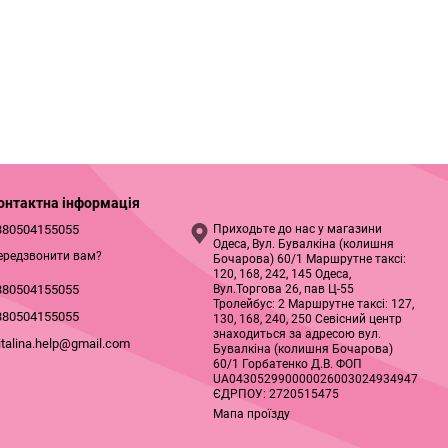
онтактна інформація
380504155055
Приходьте до нас у магазини
Одеса, Вул. Бувалкіна (колишня
ередзвонити вам?
Бочарова) 60/1 Маршрутне таксі:
120, 168, 242, 145 Одеса,
Вул.Торгова 26, пав Ц-55
380504155055
Тролейбус: 2 Маршрутне таксі: 127,
380504155055
130, 168, 240, 250 Севісний центр
знаходиться за адресою вул.
italina.help@gmail.com
Бувалкіна (колишня Бочарова)
60/1 Горбатенко Д.В. ФОП
UA043052990000026003024934947
ЄДРПОУ: 2720515475
Мапа проїзду