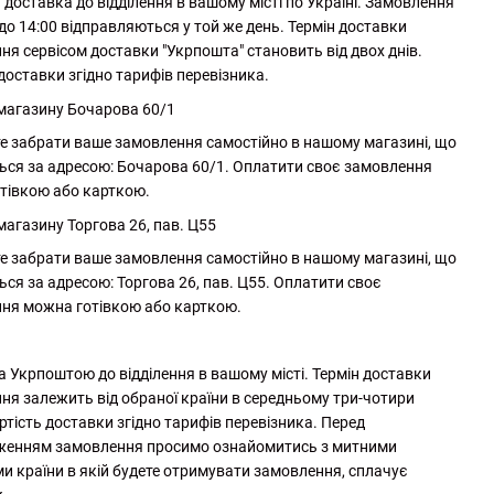
доставка до відділення в вашому місті по Україні. Замовлення
до 14:00 відправляються у той же день. Термін доставки
ня сервісом доставки "Укрпошта" становить від двох днів.
доставки згідно тарифів перевізника.
 магазину Бочарова 60/1
е забрати ваше замовлення самостійно в нашому магазині, що
ься за адресою: Бочарова 60/1. Оплатити своє замовлення
тівкою або карткою.
магазину Торгова 26, пав. Ц55
е забрати ваше замовлення самостійно в нашому магазині, що
ься за адресою: Торгова 26, пав. Ц55. Оплатити своє
ня можна готівкою або карткою.
а Укрпоштою до відділення в вашому місті. Термін доставки
ня залежить від обраної країни в середньому три-чотири
ртість доставки згідно тарифів перевізника. Перед
женням замовлення просимо ознайомитись з митними
и країни в якій будете отримувати замовлення, сплачує