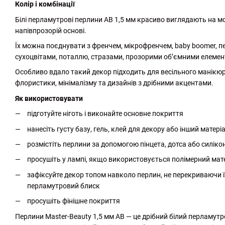
Колір і комбінації
Білі перламутрові перлини AB 1,5 мм красиво виглядають на моло
напівпрозорій основі.
Їх можна поєднувати з френчем, мікрофренчем, baby boomer, 
сухоцвітами, поталлю, стразами, прозорими об’ємними елемен
Особливо вдало такий декор підходить для весільного манікюру
флористики, мінімалізму та дизайнів з дрібними акцентами.
Як використовувати
підготуйте ніготь і виконайте основне покриття
нанесіть густу базу, гель, клей для декору або інший матеріа
розмістіть перлини за допомогою пінцета, дотса або силіко
просушіть у лампі, якщо використовується полімерний мат
зафіксуйте декор топом навколо перлин, не перекриваючи їх
перламутровий блиск
просушіть фінішне покриття
Перлини Master-Beauty 1,5 мм AB — це дрібний білий перламут