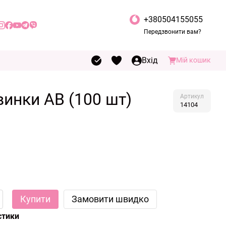
+380504155055
Передзвонити вам?
Вхід
Мій кошик
винки АВ (100 шт)
Артикул
14104
Купити
Замовити швидко
стики