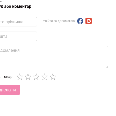
.
ук або коментар
Увійти за допомогою
ть товар
діслати