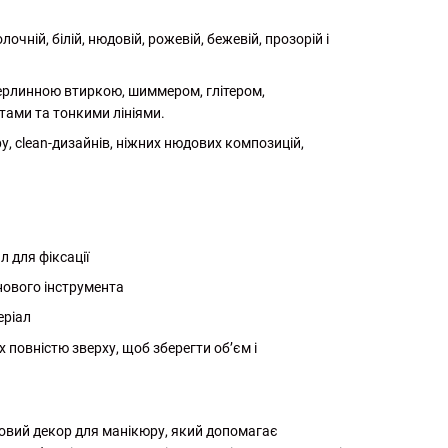
чній, білій, нюдовій, рожевій, бежевій, прозорій і
перлинною втиркою, шиммером, глітером,
тами та тонкими лініями.
, clean-дизайнів, ніжних нюдових композицій,
л для фіксації
нового інструмента
еріал
 повністю зверху, щоб зберегти об’єм і
ровий декор для манікюру, який допомагає