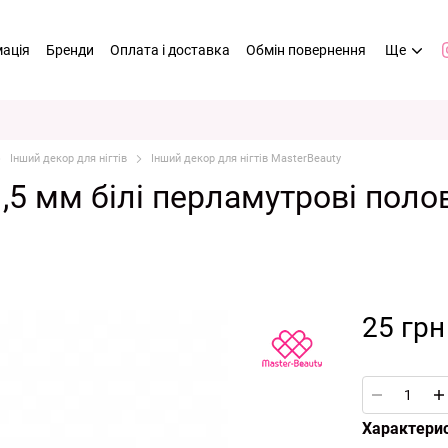
мація
Бренди
Оплата і доставка
Обмін повернення
Ще
Інший декор для нігтів
Інший декор для нігтів MasterBeauty
1,5 мм білі перламутрові поло
25 грн
Характери