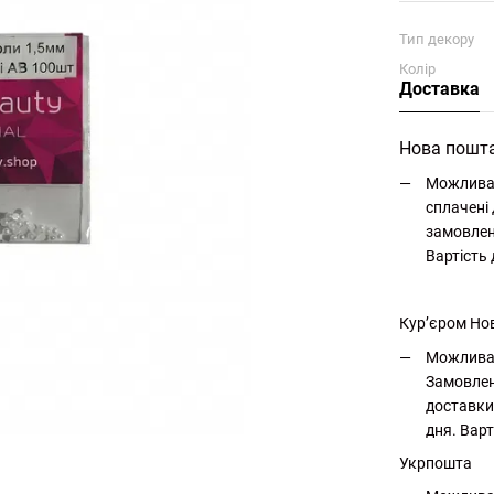
Тип декору
Колір
Доставка
Нова пошт
Можлива 
сплачені 
замовлен
Вартість
Кур’єром Но
Можлива 
Замовлен
доставки
дня. Варт
Укрпошта