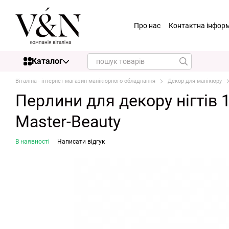
Перейти до основного контенту
Про нас
Контактна інфор
Каталог
Віталіна - інтернет-магазин манікюрного обладнання
Декор для манікюру
Перлини для декору нігтів 
Master-Beauty
В наявності
Написати відгук