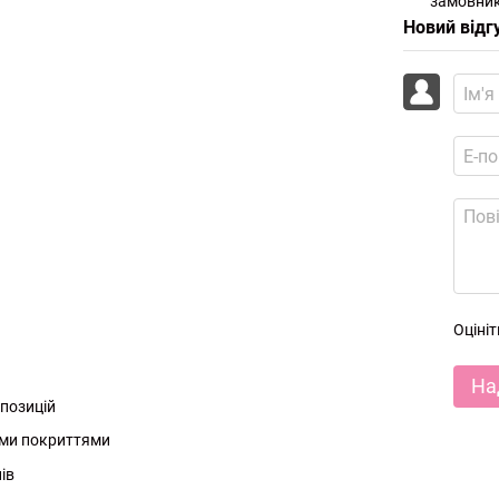
замовник
Новий відг
Оціні
На
мпозицій
ими покриттями
ів