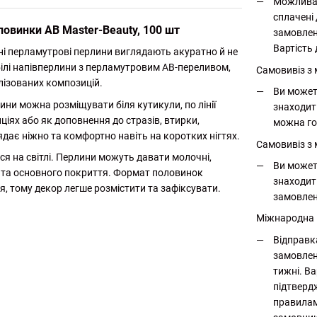
Можлива 
сплачені 
оловинки AB Master-Beauty, 100 шт
замовлен
Вартість 
бні перламутрові перлини виглядають акуратно й не
білі напівперлини з перламутровим AB-переливом,
Самовивіз з
алізованих композицій.
Ви может
ини можна розміщувати біля кутикули, по лінії
знаходит
ціях або як доповнення до стразів, втирки,
можна го
ядає ніжно та комфортно навіть на коротких нігтях.
Самовивіз з 
я на світлі. Перлини можуть давати молочні,
Ви может
ня та основного покриття. Формат половинок
знаходит
я, тому декор легше розмістити та зафіксувати.
замовлен
Міжнародна
Відправк
замовлен
тижні. Ва
підтверд
правилам