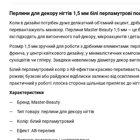
Перлини для декору нігтів 1,5 мм білі перламутрові п
Коли в дизайні потрібен дуже делікатний об’ємний акцент, дрі
перевантажують манікюр. Перлини Master-Beauty 1,5 мм — це 
які підходять для витонченого nail-декору, мікроакцентів і дет
Розмір 1,5 мм зручний для роботи з дрібними елементами: перл
френча, у центрі квіткового дизайну, у мінімалістичних компози
сухоцвітів чи глітеру. Завдяки невеликому діаметру декор вигл
Білий перламутровий колір з AB-ефектом красиво переливаєтьс
рожеві, бузкові або райдужні відблиски залежно від освітлен
практичний у роботі: плоска сторона щільніше прилягає до нігт
Характеристики
Бренд: Master-Beauty
Тип товару: перлини для декору нігтів
Колір: білий перламутровий
Ефект: AB-перелив