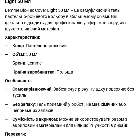
Light 50 мл
Lemme Bio-Tec Cover Light 50 мл – це камуфлюючий гель
пастельно-рожевого кольору в збільшеному об'ємі. Він
ідеально підходить для професіоналів у сфері манікюру, які
шукають якісний матеріал.
Характеристики:
Колір
: Пастельно-рожевий
Об'єм
: 50 мл
Бренд
: Lemme
Країна виробництва
: Польща
Особливості:
Самовирівнюючий
: Забезпечує рівну і гладку поверхню без
зусиль.
Без запаху
: Гель приємний у роботі, не має хімічних або
неприємних запахів.
Сумісність з акрилом
: Можна використовувати разом з
акриловими матеріалами для більшої гнучкості в дизайні.
Переваги: