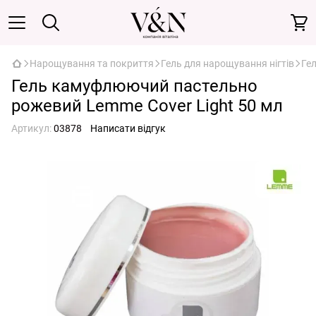
Нарощування та покриття
Гель для нарощування нігтів
Ге
Гель камуфлюючий пастельно
рожевий Lemme Cover Light 50 мл
Артикул:
03878
Написати відгук