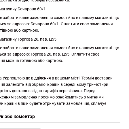
доставки згідно тарифів перевізника.
 магазину Бочарова 60/1
е забрати ваше замовлення самостійно в нашому магазині, що
ься за адресою: Бочарова 60/1. Оплатити своє замовлення
тівкою або карткою.
магазину Торгова 26, пав. Ц55
е забрати ваше замовлення самостійно в нашому магазині, що
ься за адресою: Торгова 26, пав. Ц55. Оплатити своє
ня можна готівкою або карткою.
а Укрпоштою до відділення в вашому місті. Термін доставки
ня залежить від обраної країни в середньому три-чотири
ртість доставки згідно тарифів перевізника. Перед
женням замовлення просимо ознайомитись з митними
и країни в якій будете отримувати замовлення, сплачує
.
ук або коментар