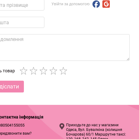
Увійти за допомогою
ть товар
діслати
онтактна інформація
380504155055
Приходьте до нас у магазини
Одеса, Вул. Бувалкіна (колишня
ередзвонити вам?
Бочарова) 60/1 Маршрутне таксі: