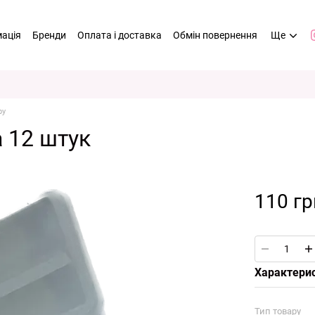
мація
Бренди
Оплата і доставка
Обмін повернення
Ще
ру
а 12 штук
110 гр
Характери
Тип товару