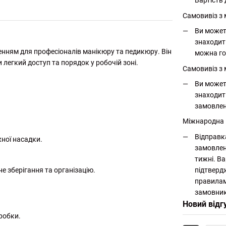
Вартість 
Самовивіз з
Ви может
знаходит
енням для професіоналів манікюру та педикюру. Він
можна го
легкий доступ та порядок у робочій зоні.
Самовивіз з 
Ви может
знаходит
замовлен
Міжнародна
Відправк
ної насадки.
замовлен
тижні. Ва
підтверд
е зберігання та організацію.
правилам
замовник
Новий відг
оробки.