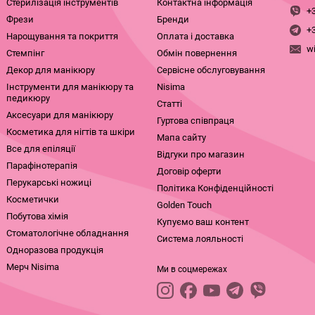
Стерилізація інструментів
Контактна інформація
+
Фрези
Бренди
+
Нарощування та покриття
Оплата і доставка
w
Стемпінг
Обмін повернення
Декор для манікюру
Сервісне обслуговування
Інструменти для манікюру та
Nisima
педикюру
Статті
Аксесуари для манікюру
Гуртова співпраця
Косметика для нігтів та шкіри
Мапа сайту
Все для епіляції
Відгуки про магазин
Парафінотерапія
Договір оферти
Перукарські ножиці
Політика Конфіденційності
Косметички
Golden Touch
Побутова хімія
Купуємо ваш контент
Стоматологічне обладнання
Система лояльності
Одноразова продукція
Мерч Nisima
Ми в соцмережах