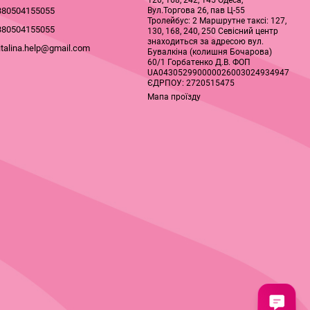
120, 168, 242, 145 Одеса,
Вул.Торгова 26, пав Ц-55
380504155055
Тролейбус: 2 Маршрутне таксі: 127,
380504155055
130, 168, 240, 250 Севісний центр
знаходиться за адресою вул.
italina.help@gmail.com
Бувалкіна (колишня Бочарова)
60/1 Горбатенко Д.В. ФОП
UA043052990000026003024934947
ЄДРПОУ: 2720515475
Мапа проїзду