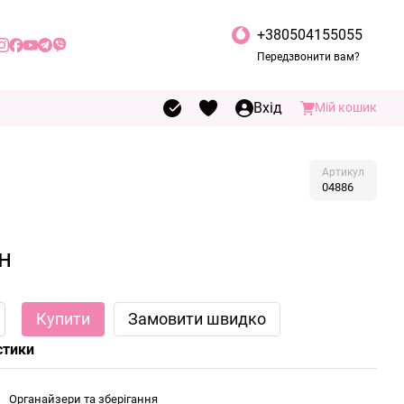
+380504155055
Передзвонити вам?
Вхід
Мій кошик
Артикул
04886
н
Купити
Замовити швидко
стики
Органайзери та зберігання