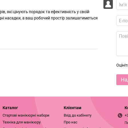
ів, які цінують порядок та ефективність у своїй
ідні насадки, а ваш робочий простір залишатиметься
Оціні
На
Каталог
Клієнтам
К
Стартові манікюрні набори
Вхід до кабінету
+
Техніка для манікюру
Про нас
П