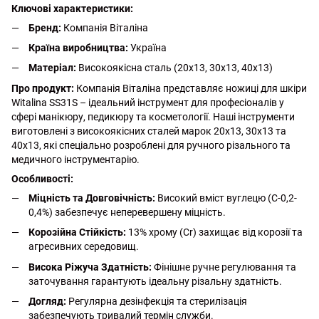
Ключові характеристики:
Бренд:
Компанія Віталіна
Країна виробництва:
Україна
Матеріал:
Високоякісна сталь (20х13, 30х13, 40х13)
Про продукт:
Компанія Віталіна представляє ножиці для шкіри
Witalina SS31S – ідеальний інструмент для професіоналів у
сфері манікюру, педикюру та косметології. Наші інструменти
виготовлені з високоякісних сталей марок 20х13, 30х13 та
40х13, які спеціально розроблені для ручного різального та
медичного інструментарію.
Особливості:
Міцність та Довговічність:
Високий вміст вуглецю (С-0,2-
0,4%) забезпечує неперевершену міцність.
Корозійна Стійкість:
13% хрому (Cr) захищає від корозії та
агресивних середовищ.
Висока Ріжуча Здатність:
Фінішне ручне регулювання та
заточування гарантують ідеальну різальну здатність.
Догляд:
Регулярна дезінфекція та стерилізація
забезпечують тривалий термін служби.