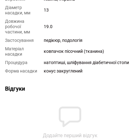
Діаметр
13
насадки, мм
Довжина
робочої
19.0
частини, мм
Застосування
педікюр, подологія
Матеріал
ковпачок пісочний (тканина)
насадки
Процедура
натоптиші, шліфування діабетичної стопи
Форма насадки
конус закруглений
Відгуки
Додайте перший відгук