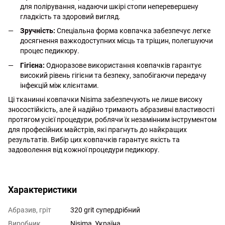
для полірування, надаючи шкірі стопи неперевершену
гладкість та здоровий вигляд.
Зручність:
Спеціальна форма ковпачка забезпечує легке
досягнення важкодоступних місць та тріщин, полегшуючи
процес педикюру.
Гігієна:
Одноразове використання ковпачків гарантує
високий рівень гігієни та безпеку, запобігаючи передачу
інфекцій між клієнтами.
Ці тканинні ковпачки Nisima забезпечують не лише високу
зносостійкість, але й надійно тримають абразивні властивості
протягом усієї процедури, роблячи їх незамінним інструментом
для професійних майстрів, які прагнуть до найкращих
результатів. Вибір цих ковпачків гарантує якість та
задоволення від кожної процедури педикюру.
http://witalina.com/
Характеристики
Абразив, гріт
320 grit супердрібний
Виробник
Nisima, Україна