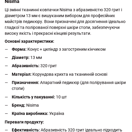
Nisima
Ці змінні тканинні ковпачки Nisima з абразивністю 320 грит і
діаметром 13 мм є вишуканим вибором для професійних
майстрів педикюру. Вони призначені для досягнення ідеально
гладкої та полірованої поверхні шкіри стопи, забезпечуючи
високу якість і прекрасні кінцеві результати.
Основні характеристики:
Форма:
Конус + циліндр з загостреним кінчиком
Діаметр:
13 мм
Абразивність:
320 грит
Матеріал:
Корундова крихта на тканинній основі
Призначення:
Апаратний педикюр (для полірування шкіри
стопи)
Кількість у пакуванні:
10 шт
Бренд:
Nisima
Країна виробника:
Україна
Переваги продукту:
Ефективність:
Абразивність 320 грит ідеально підходить