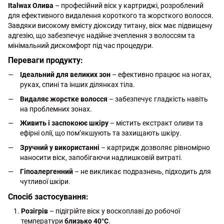
Italwax Олива
– професійний віск у картриджі, розроблений
для ефективного видалення короткого та жорсткого волосся.
Завдяки високому вмісту діоксиду титану, віск має підвищену
адгезію, що забезпечує надійне зчеплення з волоссям та
мінімальний дискомфорт під час процедури.
Переваги продукту:
Ідеальний для великих зон
– ефективно працює на ногах,
руках, спині та інших ділянках тіла.
Видаляє жорстке волосся
– забезпечує гладкість навіть
на проблемних зонах.
Живить і заспокоює шкіру
– містить екстракт оливи та
ефірні олії, що пом’якшують та захищають шкіру.
Зручний у використанні
– картридж дозволяє рівномірно
наносити віск, запобігаючи надлишковій витраті.
Гіпоалергенний
– не викликає подразнень, підходить для
чутливої шкіри.
Спосіб застосування:
Розігрів
– підігрійте віск у воскоплаві до робочої
температури
близько 40°C
.