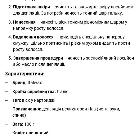
Підготовка шкіри
– очистіть та знежирте шкіру лосьйоном
для депіляції. За потреби нанесіть тонкий шар тальку.
Нанесення
– нанесіть віск тонким рівномірним шаром у
напрямку росту волосся.
Видалення волосся
– прикладіть спеціальну паперову
смужку, щільно притисніть і різким рухом видаліть проти
росту волосся.
Завершення процедури
– нанесіть заспокійливий лосьйон
або масло після депіляції.
Характеристики:
Бренд:
Italwax
Країна виробництва:
Італія
Тип:
віск у картриджі
Призначення:
депіляція великих зон тіла (ноги, руки,
спина)
Вага:
100 г
Колір:
оливковий