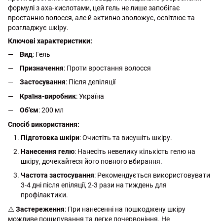
формулі з axa-кислотами, цей гель не лише запобігає
вростанню волосся, але й активно зволожує, освітлює та
розгладжує шкіру.
Ключові характеристики:
Вид
: Гель
Призначення
: Проти вростання волосся
Застосування
: Після депіляції
Країна-виробник
: Україна
Об'єм
: 200 мл
Спосіб використання:
Підготовка шкіри
: Очистіть та висушіть шкіру.
Нанесення гелю
: Нанесіть невелику кількість гелю на
шкіру, дочекайтеся його повного вбирання.
Частота застосування
: Рекомендується використовувати
3-4 дні після епіляції, 2-3 рази на тиждень для
профілактики.
⚠️
Застереження
: При нанесенні на пошкоджену шкіру
можливе пощипування та легке почервоніння. Не