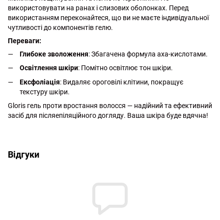
використовувати на ранах і слизових оболонках. Перед
використанням переконайтеся, що ви не маєте індивідуальної
чутливості до компонентів гелю.
Переваги:
Глибоке зволоження
: Збагачена формула axa-кислотами.
Освітлення шкіри
: Помітно освітлює тон шкіри.
Ексфоліація
: Видаляє ороговілі клітини, покращує
текстуру шкіри.
Gloris гель проти вростання волосся — надійний та ефективний
засіб для післяепіляційного догляду. Ваша шкіра буде вдячна!
http://witalina.com/
Відгуки