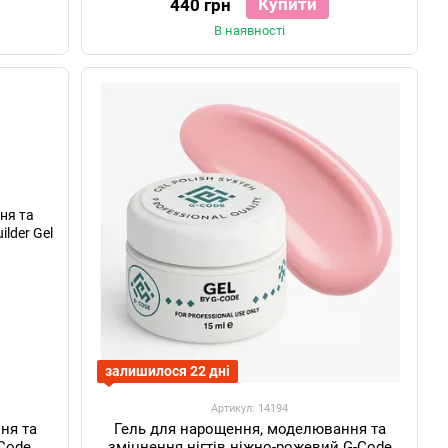
Купити
440 грн
В наявності
залишилося 22 дні
Артикул: 14194
ня та
Гель для нарощення, моделювання та
-Code
зміцнення нігтів ніжно-рожевий G-Code