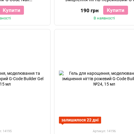
x Gel №05, 20 мл
Builder Gel №51, 15 мл
Купити
Купити
190 грн
вності
В наявності
залишилося 22 дні
л: 14195
Артикул: 14196