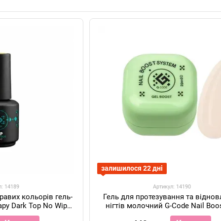
Продукція G-CODE може бути цікавою майстрам, які пр
доглядовими задачами, де важливі зрозуміла логіка про
залишилося 22 дні
л: 14189
Артикул: 14190
кравих кольорів гель-
Гель для протезування та відно
ару Dark Top No Wipe
нігтів молочний G-Code Nail Boos
e, 15мл
№01, 20 мл