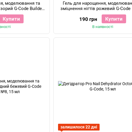
ня, моделювання та
Гель для нарощення, моделюван
озорий G-Code Builder
зміцнення нігтів рожевий G-Code 
ar 15 мл
Gel №24, 15 мл
Купити
Купити
190 грн
вності
В наявності
залишилося 22 дні