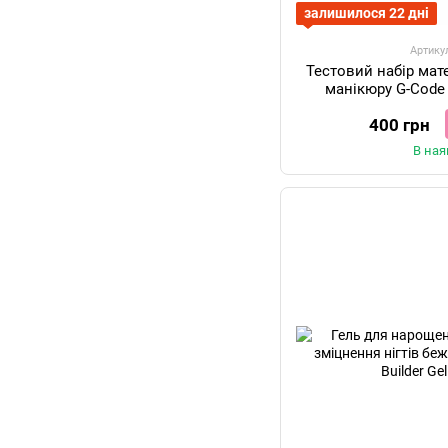
залишилося 22 дні
Артику
Тестовий набір мат
манікюру G-Code 
400 грн
В ная