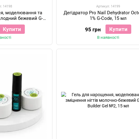
л: 14198
Артикул: 14199
ня, моделювання та
Дегідратор Pro Nail Dehydrator Oc
холодний бежевий G-
1% G-Code, 15 мл
 Gel №8, 15 мл
Купити
Купити
95 грн
вності
В наявності