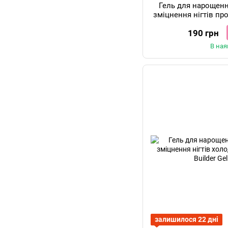
Гель для нарощен
зміцнення нігтів пр
Gel Cle
190 грн
В ная
залишилося 22 дні