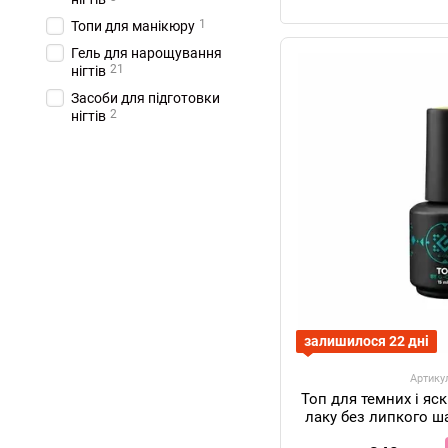
1
Топи для манікюру
Гель для нарощування
21
нігтів
Засоби для підготовки
2
нігтів
залишилося 22 дні
Артику
Топ для темних і яс
лаку без липкого ш
G-Cod