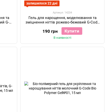
залишилося 22 дні
Артикул: 14204
ня та
Гель для нарощення, моделювання та
ий G-
зміцнення нігтів рожево-бежевий G-Code
Builder Gel №3, 15 мл
Купити
190 грн
В наявності