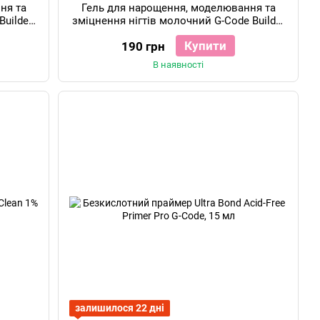
ня та
Гель для нарощення, моделювання та
Builder
зміцнення нігтів молочний G-Code Builder
Gel №20, 15 мл
Купити
190 грн
В наявності
залишилося 22 дні