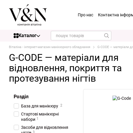
Перейти до основного контенту
Про нас
Контактна інфор
Nisima
Статті
Гуртова
Golden Touch
Купуємо в
Каталог
Віталіна - інтернет-магазин манікюрного обладнання
G-CODE — матеріали для
G-CODE — матеріали для
відновлення, покриття та
протезування нігтів
Розділ
2
База для манікюру
Стартові манікюрні
1
набори
Засоби для відновлення
3
нігтів