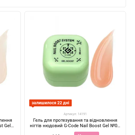
ацюють не лише з покриттям, а й з більш технічними та
дукту, зручність у роботі та орієнтація на стан нігтів.
залишилося 22 дні
Артикул: 14191
влення
Гель для протезування та відновлення
t Gel
нігтів нюдовий G-Code Nail Boost Gel №02,
20 мл