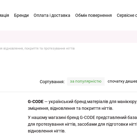
мація
Бренди
Оплата і доставка
Обмін повернення
Сервісне 
 співпраця
Відгуки про магазин
Договір оферти
Політика Конф
аш контент
Система лояльності
 відновлення, покриття та протезування нігтів
за популярністю
спочатку деше
Сортування:
G-CODE
— український бренд матеріалів для манікюру,
зміцнення, відновлення та покриття нігтів.
У нашому магазині бренд G-CODE представлений база
для протезування нігтів, засобами для підготовки ні
відновлення нігтів.