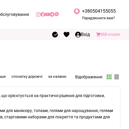
+380504155055
обслуговування
Передзвонити вам?
іденційності
Вхід
Мій кошик
вше
спочатку дорожчі
за назвою
Відображення:
 що орієнтується на практичні рішення для підготовки,
ми для манікюру, топами, гелями для нарощування, гелями
гтів, стартовими наборами для покриття та продуктами для