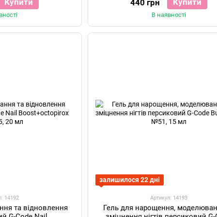
Купити
Купити
440 грн
вності
В наявності
залишилося 22 дні
л: 14192
Артикул: 14193
ання та відновлення
Гель для нарощення, моделюван
ий G-Code Nail
зміцнення нігтів персиковий G