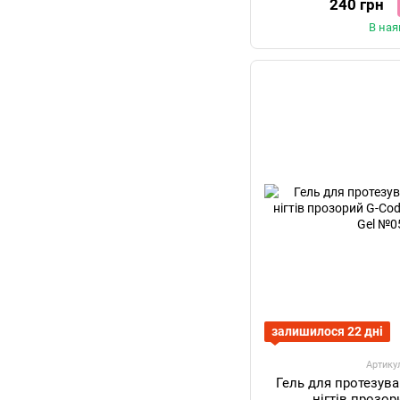
240 грн
В ная
залишилося 22 дні
Артику
Гель для протезув
нігтів прозор