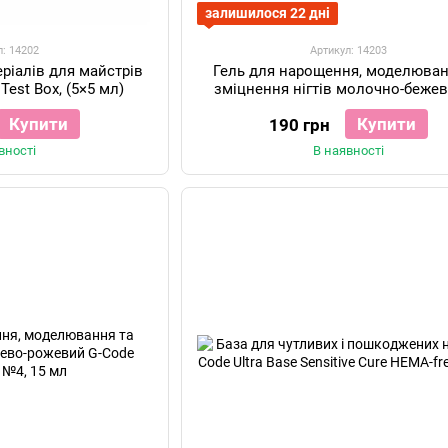
залишилося 22 дні
л: 14202
Артикул: 14203
еріалів для майстрів
Гель для нарощення, моделюван
Test Box, (5×5 мл)
зміцнення нігтів молочно-бежев
Code Builder Gel №2, 15 мл
Купити
Купити
190 грн
вності
В наявності