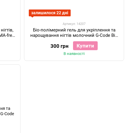
залишилося 22 дні
Артикул: 14207
нігтів,
Біо-полімерний гель для укріплення та
MA-free,
нарощування нігтів молочний G-Code Bio
Polymer Gel№01, 15 мл
Купити
300 грн
В наявності