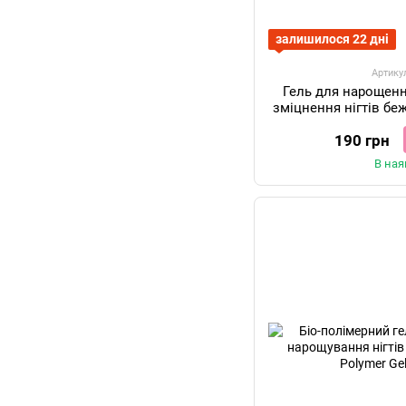
залишилося 22 дні
Артику
Гель для нарощен
зміцнення нігтів б
Builder Ge
190 грн
В ная