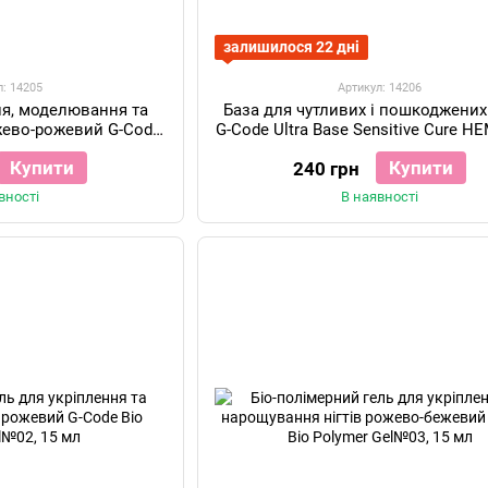
залишилося 22 дні
л: 14205
Артикул: 14206
ня, моделювання та
База для чутливих і пошкоджених 
ежево-рожевий G-Code
G-Code Ultra Base Sensitive Cure HE
l №4, 15 мл
15 мл
Купити
Купити
240 грн
вності
В наявності