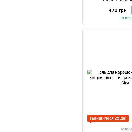
Boost+octopiro
470 грн
В ная
залишилося 22 дні
Артику