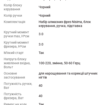
Колір блоку
Чорний
керування
Колір ручки
Чорний
Комплектація
Набір алмазних фрез Nisima, блок
керування, ручка, підставка
Крутний момент
3.0
ручки max, Н*см
Крутний момент
3.0
фрезера, Н*см
М'який старт
Так
Напруга блоку
живлення вхідна,
100-220, змінна, 50-60 Герц
Вольт
Основне
для нарощування та корекції штучних
застосування
нігтів
Потужність ручки,
40
Ват
Потужність
40
фрезера, Ват
Реверс на ходу
Так