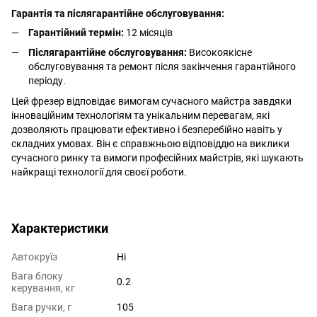
Гарантія та післягарантійне обслуговування:
Гарантійний термін:
12 місяців
Післягарантійне обслуговування:
Високоякісне
обслуговування та ремонт після закінчення гарантійного
періоду.
Цей фрезер відповідає вимогам сучасного майстра завдяки
інноваційним технологіям та унікальним перевагам, які
дозволяють працювати ефективно і безперебійно навіть у
складних умовах. Він є справжньою відповіддю на виклики
сучасного ринку та вимоги професійних майстрів, які шукають
найкращі технології для своєї роботи.
http://witalina.com/
Характеристики
Автокруїз
Ні
Вага блоку
0.2
керування, кг
Вага ручки, г
105