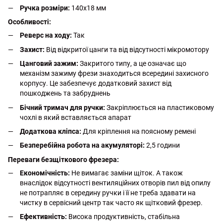
Ручка розміри:
140х18 мм
Особливості:
Реверс на ходу:
Так
Захист:
Від відкритої цанги та від відсутності мікромотору
Цанговий зажим:
Закритого типу, а це означає що
механізм зажиму фрези знаходиться всередині захисного
корпусу. Це забезпечує додатковий захист від
пошкоджень та забруднень
Бічний тримач для ручки:
Закріплюється на пластиковому
чохлі в який вставляється апарат
Додаткова кліпса:
Для кріплення на поясному ремені
Безперебійна робота на акумуляторі:
2,5 години
Переваги безщіткового фрезера:
Економічність:
Не вимагає заміни щіток. А також
внаслідок відсутності вентиляційних отворів пил від опилу
не потрапляє в середину ручки і її не треба здавати на
чистку в сервісний центр так часто як щітковий фрезер.
Ефективність:
Висока продуктивність, стабільна