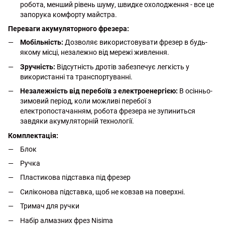
робота, менший рівень шуму, швидке охолодження - все це
запорука комфорту майстра.
Переваги акумуляторного фрезера:
Мобільність:
Дозволяє використовувати фрезер в будь-
якому місці, незалежно від мережі живлення.
Зручність:
Відсутність дротів забезпечує легкість у
використанні та транспортуванні.
Незалежність від перебоїв з електроенергією:
В осінньо-
зимовий період, коли можливі перебої з
електропостачанням, робота фрезера не зупиниться
завдяки акумуляторній технології.
Комплектація:
Блок
Ручка
Пластикова підставка під фрезер
Силіконова підставка, щоб не ковзав на поверхні.
Тримач для ручки
Набір алмазних фрез Nisima