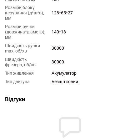
Розміри блоку
керування (д*ш*в),
128*65*27
мм
Розміри ручки
(довжина*діаметр),
140*18
мм
Швидкість ручки
30000
max, об/хв
Швидкість
30000
фрезера, об/хв
Тип живлення
Акумулятор
Тип двигуна
Безщітковий
Відгуки