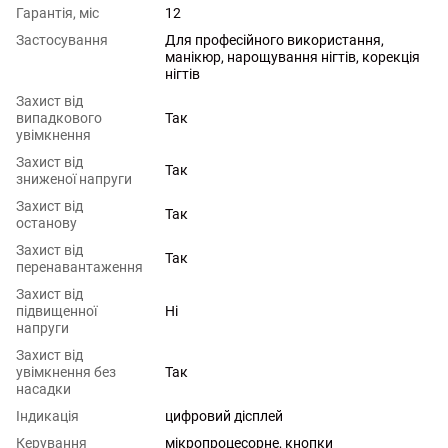
Гарантія, міс
12
Застосування
Для професійного використання,
манікюр, нарощування нігтів, корекція
нігтів
Захист від
випадкового
Так
увімкнення
Захист від
Так
зниженої напруги
Захист від
Так
останову
Захист від
Так
перенавантаження
Захист від
підвищенної
Ні
напруги
Захист від
увімкнення без
Так
насадки
Індикація
цифровий дісплей
Керування
мікропроцесорне, кнопки