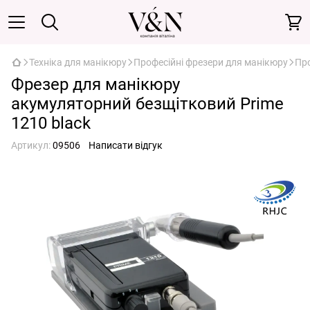
Техніка для манікюру
Професійні фрезери для манікюру
Про
Фрезер для манікюру
акумуляторний безщітковий Prime
1210 black
Артикул:
09506
Написати відгук