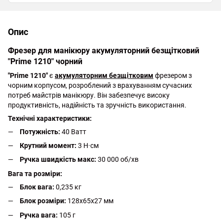
Опис
Фрезер для манікюру акумуляторний безщітковий
"Prime 1210" чорний
"Prime 1210"
є
акумуляторним безщітковим
фрезером з
чорним корпусом, розроблений з врахуванням сучасних
потреб майстрів манікюру. Він забезпечує високу
продуктивність, надійність та зручність використання.
Технічні характеристики:
Потужність:
40 Ватт
Крутний момент:
3 Н·см
Ручка швидкість макс:
30 000 об/хв
Вага та розміри:
Блок вага:
0,235 кг
Блок розміри:
128х65х27 мм
Ручка вага:
105 г