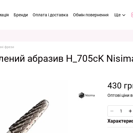
мація
Бренди
Оплата і доставка
Обмін повернення
Ще
вні фрези
елений абразив H_705cK Nisim
430 гр
Оптові ціни 
Характери