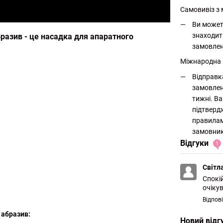
Самовивіз з 
Ви может
знаходит
бразив - це насадка для апаратного
замовлен
Міжнародна
Відправк
замовлен
тижні. Ва
підтверд
правилам
замовник
Відгуки
1
Світл
Спокі
очіку
Відпов
 абразив:
Новий відг