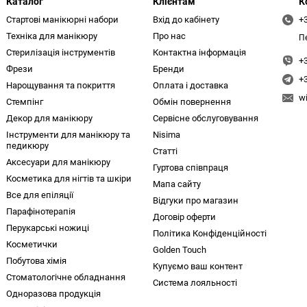
Каталог
Клієнтам
К
Стартові манікюрні набори
Вхід до кабінету
+
Техніка для манікюру
Про нас
П
Стерилізація інструментів
Контактна інформація
+
Фрези
Бренди
+
Нарощування та покриття
Оплата і доставка
w
Стемпінг
Обмін повернення
Декор для манікюру
Сервісне обслуговування
Інструменти для манікюру та
Nisima
педикюру
Статті
Аксесуари для манікюру
Гуртова співпраця
Косметика для нігтів та шкіри
Мапа сайту
Все для епіляції
Відгуки про магазин
Парафінотерапія
Договір оферти
Перукарські ножиці
Політика Конфіденційності
Косметички
Golden Touch
Побутова хімія
Купуємо ваш контент
Стоматологічне обладнання
Система лояльності
Одноразова продукція