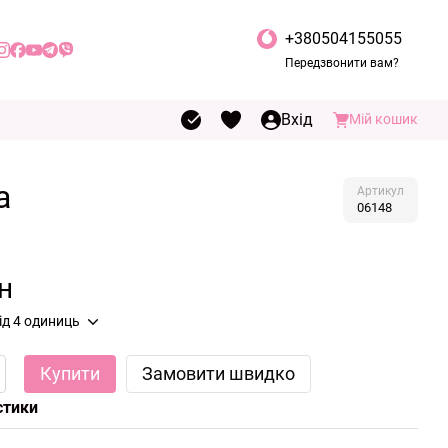
+380504155055
Передзвонити вам?
Вхід
Мій кошик
a
Артикул
06148
н
від 4 одиниць
Купити
Замовити швидко
стики