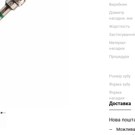
Виробник
Діаметр
насадки, мм
Жорсткість
Застосування
Матеріал
насадки
Процедура
Розмір зубу
Форма зубу
Форма
насадки
Доставка
Нова пошт
Можлива 