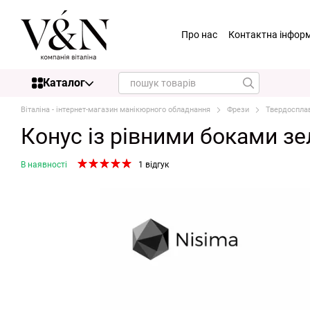
Перейти до основного контенту
Про нас
Контактна інфор
Каталог
Віталіна - інтернет-магазин манікюрного обладнання
Фрези
Твердоспла
Конус із рівними боками з
В наявності
1 відгук