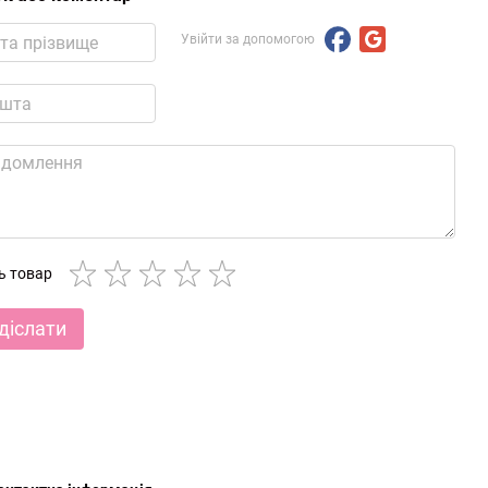
Увійти за допомогою
ть товар
діслати