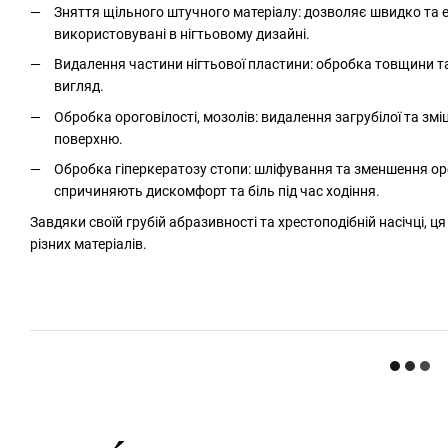
Зняття щільного штучного матеріалу: дозволяє швидко та е
використовувані в нігтьовому дизайні.
Видалення частини нігтьової пластини: обробка товщини та
вигляд.
Обробка ороговілості, мозолів: видалення загрубілої та зм
поверхню.
Обробка гіперкератозу стопи: шліфування та зменшення оро
спричиняють дискомфорт та біль під час ходіння.
Завдяки своїй грубій абразивності та хрестоподібній насічці,
різних матеріалів.
http://witalina.com/