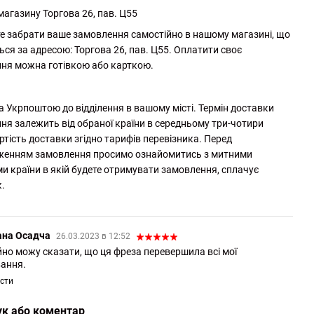
магазину Торгова 26, пав. Ц55
е забрати ваше замовлення самостійно в нашому магазині, що
ься за адресою: Торгова 26, пав. Ц55. Оплатити своє
ня можна готівкою або карткою.
а Укрпоштою до відділення в вашому місті. Термін доставки
ня залежить від обраної країни в середньому три-чотири
ртість доставки згідно тарифів перевізника. Перед
женням замовлення просимо ознайомитись з митними
и країни в якій будете отримувати замовлення, сплачує
.
ана Осадча
26.03.2023 в 12:52
йно можу сказати, що ця фреза перевершила всі мої
вання.
істи
ук або коментар