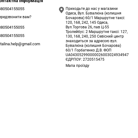
онтактна інформація
380504155055
Приходьте до нас у магазини
Одеса, Вул. Бувалкіна (колишня
ередзвонити вам?
Бочарова) 60/1 Маршрутне таксі:
120, 168, 242, 145 Одеса,
Вул.Торгова 26, пав Ц-55
380504155055
Тролейбус: 2 Маршрутне таксі: 127,
380504155055
130, 168, 240, 250 Севісний центр
знаходиться за адресою вул.
italina.help@gmail.com
Бувалкіна (колишня Бочарова)
60/1 Горбатенко Д.В. ФОП
UA043052990000026003024934947
ЄДРПОУ: 2720515475
Мапа проїзду