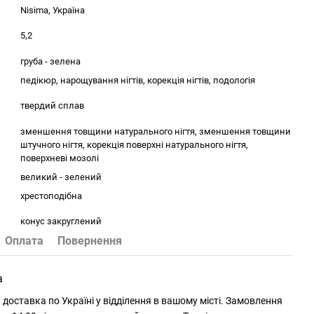
Nisima, Україна
5,2
груба - зелена
педікюр, нарощування нігтів, корекція нігтів, подологія
твердий сплав
зменшення товщини натурального нігтя, зменшення товщини
штучного нігтя, корекція поверхні натурального нігтя,
поверхневі мозолі
великий - зелений
хрестоподібна
конус закруглений
Оплата
Повернення
а
доставка по Україні у відділення в вашому місті. Замовлення