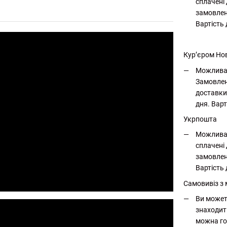
сплачені 
замовлен
Вартість
Кур’єром Но
Можлива 
Замовлен
доставки
дня. Варт
Укрпошта
Можлива 
сплачені 
замовлен
Вартість 
Самовивіз з
Ви может
знаходит
можна го