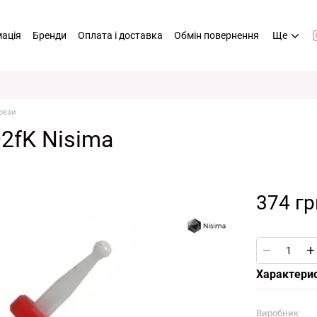
мація
Бренди
Оплата і доставка
Обмін повернення
Ще
рези
2fK Nisima
374 гр
Характери
Виробник