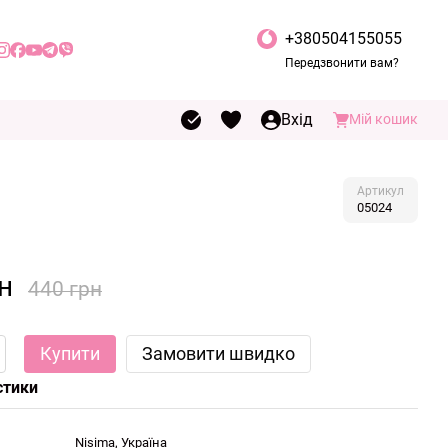
+380504155055
Передзвонити вам?
Вхід
Мій кошик
Артикул
05024
н
440 грн
Купити
Замовити швидко
стики
Nisima, Україна