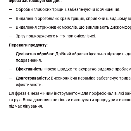
Фреза застосовується для:
Обробки глибоких тріщин, забезпечуючи їх очищення.
Видалення ороговілих країв тріщин, сприяючи швидшому 
Видалення стрижневих мозолів, що викликають дискомфорт
Зрізу пошкодженого нігтя при оніхолізисі.
Переваги продукту:
Делікатна обробка:
Дрібний абразив ідеально підходить дл
подразнення.
Ефективність:
Фреза швидко та акуратно видаляє проблемн
Довготривалість:
Високоякісна кераміка забезпечує тривали
ефективність.
Ця фреза є незамінним інструментом для професіоналів, які з
та рук. Вона дозволяє не тільки виконувати процедури з висок
під час лікування.
http://witalina.com/