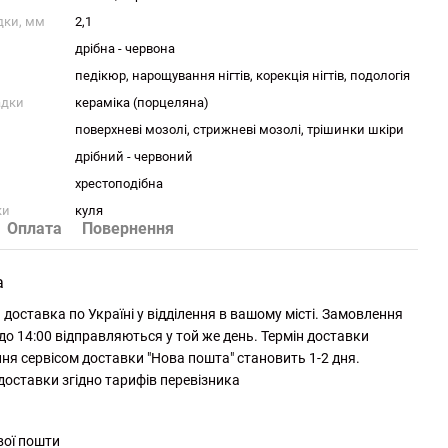
дки, мм
2,1
дрібна - червона
педікюр, нарощування нігтів, корекція нігтів, подологія
адки
кераміка (порцеляна)
поверхневі мозолі, стрижневі мозолі, трішинки шкіри
дрібний - червоний
хрестоподібна
ки
куля
Оплата
Повернення
а
доставка по Україні у відділення в вашому місті. Замовлення
до 14:00 відправляються у той же день. Термін доставки
ня сервісом доставки "Нова пошта" становить 1-2 дня.
 доставки згідно тарифів перевізника
вої пошти