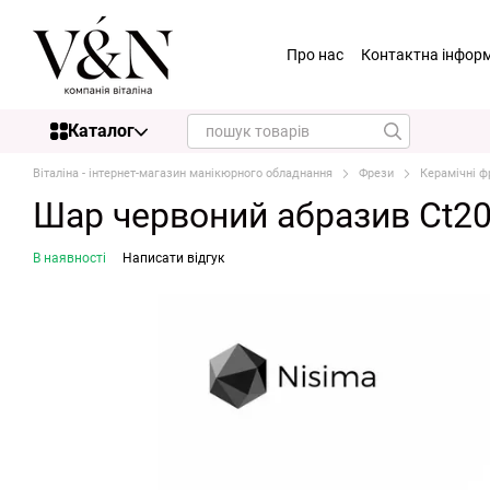
Перейти до основного контенту
Про нас
Контактна інфор
Каталог
Віталіна - інтернет-магазин манікюрного обладнання
Фрези
Керамічні ф
Шар червоний абразив Ct20
В наявності
Написати відгук