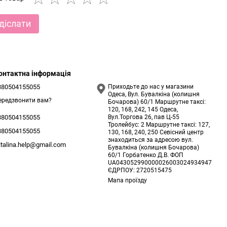
діслати
онтактна інформація
380504155055
Приходьте до нас у магазини
Одеса, Вул. Бувалкіна (колишня
ередзвонити вам?
Бочарова) 60/1 Маршрутне таксі:
120, 168, 242, 145 Одеса,
Вул.Торгова 26, пав Ц-55
380504155055
Тролейбус: 2 Маршрутне таксі: 127,
380504155055
130, 168, 240, 250 Севісний центр
знаходиться за адресою вул.
italina.help@gmail.com
Бувалкіна (колишня Бочарова)
60/1 Горбатенко Д.В. ФОП
UA043052990000026003024934947
ЄДРПОУ: 2720515475
Мапа проїзду