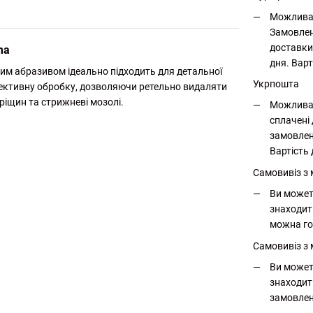
Можлива 
Замовлен
доставки
ma
дня. Варт
бним абразивом ідеально підходить для детальної
Укрпошта
ефективну обробку, дозволяючи ретельно видаляти
тріщин та стрижневі мозолі.
Можлива 
сплачені 
замовлен
Вартість 
Самовивіз з
Ви может
знаходит
можна го
Самовивіз з 
Ви может
знаходит
замовлен