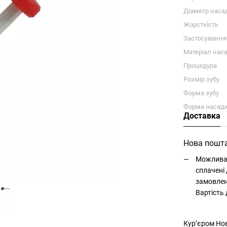
Діаметр наса
Жорсткість
Застосування
Матеріал нас
Процедура
Розмір зубу
Форма зубу
Форма насад
Доставка
Нова пошт
Можлива 
сплачені 
замовлен
Вартість
Кур’єром Но