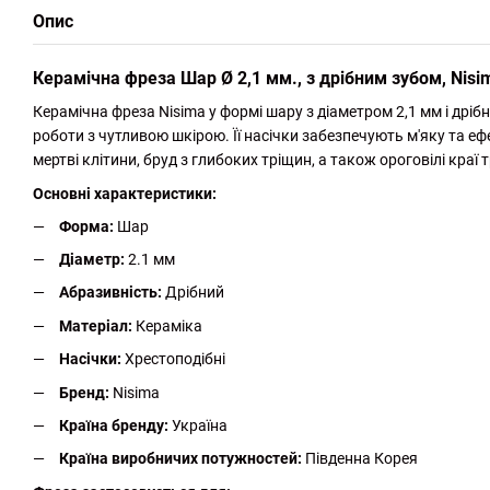
Опис
Керамічна фреза Шар Ø 2,1 мм., з дрібним зубом, Nisi
Керамічна фреза Nisima у формі шару з діаметром 2,1 мм і дрі
роботи з чутливою шкірою. Її насічки забезпечують м'яку та 
мертві клітини, бруд з глибоких тріщин, а також ороговілі краї 
Основні характеристики:
Форма:
Шар
Діаметр:
2.1 мм
Абразивність:
Дрібний
Матеріал:
Кераміка
Насічки:
Хрестоподібні
Бренд:
Nisima
Країна бренду:
Україна
Країна виробничих потужностей:
Південна Корея