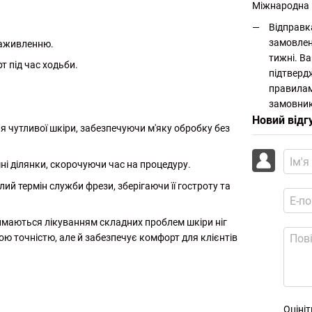
Міжнародна
Відправк
замовлен
заживленню.
тижні. Ва
 під час ходьби.
підтверд
правилам
замовник
Новий відг
я чутливої шкіри, забезпечуючи м'яку обробку без
і ділянки, скорочуючи час на процедуру.
й термін служби фрези, зберігаючи її гостроту та
аймаються лікуванням складних проблем шкіри ніг
ою точністю, але й забезпечує комфорт для клієнтів
Оціні