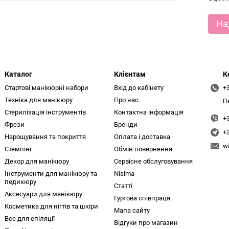
На
Каталог
Клієнтам
К
Стартові манікюрні набори
Вхід до кабінету
+
Техніка для манікюру
Про нас
П
Стерилізація інструментів
Контактна інформація
+
Фрези
Бренди
+
Нарощування та покриття
Оплата і доставка
w
Стемпінг
Обмін повернення
Декор для манікюру
Сервісне обслуговування
Інструменти для манікюру та
Nisima
педикюру
Статті
Аксесуари для манікюру
Гуртова співпраця
Косметика для нігтів та шкіри
Мапа сайту
Все для епіляції
Відгуки про магазин