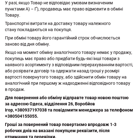
У разі, якщо Товар не відповідає умовам визначеним
пунктами А) – Ґ), продавець має право відмовити в обміні
Товару.
Транспортні витрати на доставку товару належного
стану покладаються на покупця.
При обміні товару його гарантійний строк обчислюється
заново від дня обміну.
Якщо на момент обміну аналогічного товару немає у продажу,
покупець має право або придбати будь-які інші товари з
наявного асортименту з відповідним перерахуванням вартості,
або розірвати договір та одержати назад гроші у розмірі
вартості повернутого товару, або здійснити обмін товару на
аналогічний при першому ж надходженні відповідного товару
в продаж.
Для повернення або обміну відправте товар новою поштою
за адресою Одеса, відділення 26, Воробйов
Ігор, +380937197038 та повідомити менеджера за телефоном
+380504155055.
Гроші за повернений товар повертаємо впродовж 1-3
робочих днів на вказані покупцем реквізити, після
отримання та перевірки.