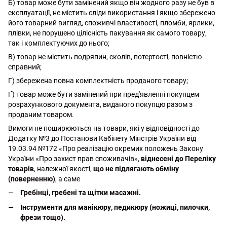
Б) товар може бути замінений якщо він жодного разу не був в
експлуатації, не містить сліди використання і якщо збережено
його товарний вигляд, споживчі властивості, пломби, ярлики,
плівки, не порушено цілісність пакування як самого товару,
так і комплектуючих до нього;
В) товар не містить подряпин, сколів, потертості, повністю
справний;
Г) збережена повна комплектність проданого товару;
Ґ) товар може бути замінений при пред'явленні покупцем
розрахункового документа, виданого покупцю разом з
проданим товаром.
Вимоги не поширюються на товари, які у відповідності до
Додатку №3 до Постанови Кабінету Мінстрів України від
19.03.94 №172 «Про реалізацію окремих положень Закону
України «Про захист прав споживачів»,
віднесені до Переліку
товарів
, належної якості,
що не підлягають обміну
(поверненню)
, а саме
Гребінці, гребені та щітки масажні.
Інструменти для манікюру, педикюру (ножиці, пилочки,
фрези тощо).