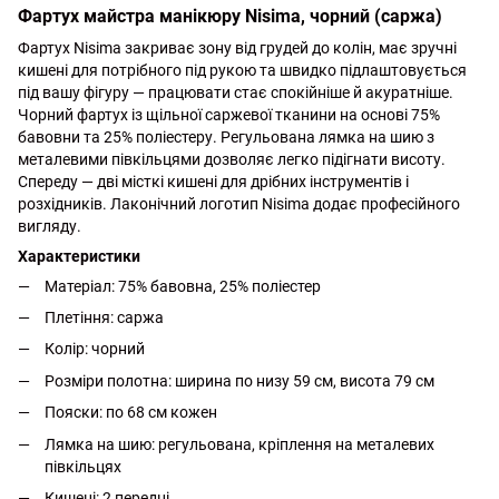
Фартух майстра манікюру Nisima, чорний (саржа)
Фартух Nisima закриває зону від грудей до колін, має зручні
кишені для потрібного під рукою та швидко підлаштовується
під вашу фігуру — працювати стає спокійніше й акуратніше.
Чорний фартух із щільної саржевої тканини на основі 75%
бавовни та 25% поліестеру. Регульована лямка на шию з
металевими півкільцями дозволяє легко підігнати висоту.
Спереду — дві місткі кишені для дрібних інструментів і
розхідників. Лаконічний логотип Nisima додає професійного
вигляду.
Характеристики
Матеріал: 75% бавовна, 25% поліестер
Плетіння: саржа
Колір: чорний
Розміри полотна: ширина по низу 59 см, висота 79 см
Пояски: по 68 см кожен
Лямка на шию: регульована, кріплення на металевих
півкільцях
Кишені: 2 передні