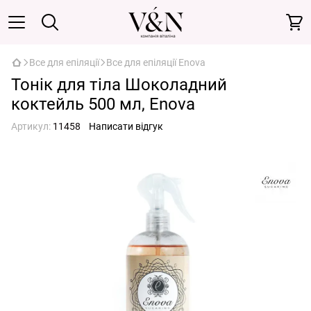
Все для епіляції
Все для епіляції Enova
Тонік для тіла Шоколадний
коктейль 500 мл, Enova
Артикул:
11458
Написати відгук