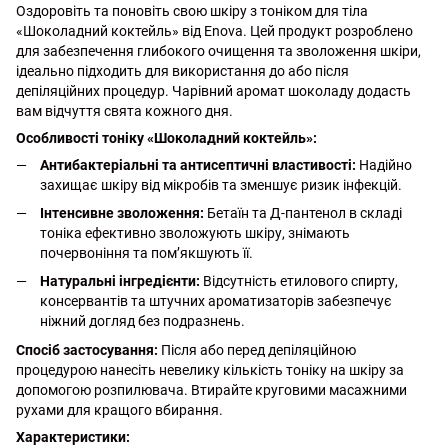
Оздоровіть та поновіть свою шкіру з тоніком для тіла
«Шоколадний коктейль» від Enova. Цей продукт розроблено
для забезпечення глибокого очищення та зволоження шкіри,
ідеально підходить для використання до або після
депіляційних процедур. Чарівний аромат шоколаду додасть
вам відчуття свята кожного дня.
Особливості тоніку «Шоколадний коктейль»:
Антибактеріальні та антисептичні властивості:
Надійно
захищає шкіру від мікробів та зменшує ризик інфекцій.
Інтенсивне зволоження:
Бетаїн та Д-пантенол в складі
тоніка ефективно зволожують шкіру, знімають
почервоніння та пом’якшують її.
Натуральні інгредієнти:
Відсутність етилового спирту,
консервантів та штучних ароматизаторів забезпечує
ніжний догляд без подразнень.
Спосіб застосування:
Після або перед депіляційною
процедурою нанесіть невелику кількість тоніку на шкіру за
допомогою розпилювача. Втирайте круговими масажними
рухами для кращого вбирання.
Характеристики: