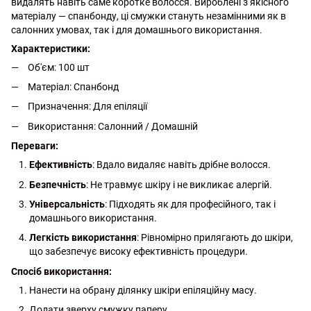
видалять навіть саме коротке волосся. Вироблені з якісного
матеріалу — спанбонду, ці смужки стануть незамінними як в
салонних умовах, так і для домашнього використання.
Характеристики:
Об'єм: 100 шт
Матеріал: Спанбонд
Призначення: Для епіляції
Використання: Салонний / Домашній
Переваги:
Ефективність
: Вдало видаляє навіть дрібне волосся.
Безпечність
: Не травмує шкіру і не викликає алергій.
Універсальність
: Підходять як для професійного, так і
домашнього використання.
Легкість використання
: Рівномірно прилягають до шкіри,
що забезпечує високу ефективність процедури.
Спосіб використання:
Нанести на обрану ділянку шкіри епіляційну масу.
Додати зверху смужку паперу.