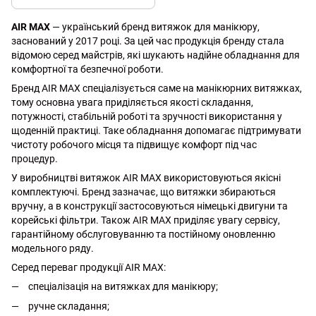
AIR MAX
— український бренд витяжок для манікюру,
заснований у 2017 році. За цей час продукція бренду стала
відомою серед майстрів, які шукають надійне обладнання для
комфортної та безпечної роботи.
Бренд AIR MAX спеціалізується саме на манікюрних витяжках,
тому основна увага приділяється якості складання,
потужності, стабільній роботі та зручності використання у
щоденній практиці. Таке обладнання допомагає підтримувати
чистоту робочого місця та підвищує комфорт під час
процедур.
У виробництві витяжок AIR MAX використовуються якісні
комплектуючі. Бренд зазначає, що витяжки збираються
вручну, а в конструкції застосовуються німецькі двигуни та
корейські фільтри. Також AIR MAX приділяє увагу сервісу,
гарантійному обслуговуванню та постійному оновленню
модельного ряду.
Серед переваг продукції AIR MAX:
спеціалізація на витяжках для манікюру;
ручне складання;