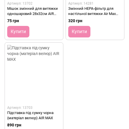
Артикул: 13702
Артикул: 14281
Мішок змінний для витяжки
Змінний HEPA-фільтр для
одношаровий 28х32см AIR
настільної витяжки Air Max
MAX
Pantera 24
75 грн
320 грн
Купити
Купити
Артикул: 13703
Підставка під сумку чорна
(матеріал велюр) AIR MAX
890 грн