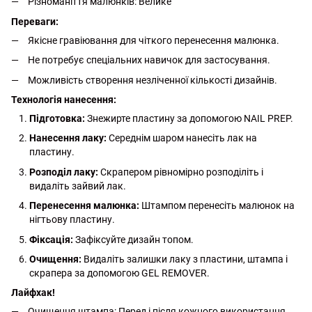
Різноманіття малюнків: Велике
Переваги:
Якісне гравіювання для чіткого перенесення малюнка.
Не потребує спеціальних навичок для застосування.
Можливість створення незліченної кількості дизайнів.
Технологія нанесення:
Підготовка:
Знежирте пластину за допомогою NAIL PREP.
Нанесення лаку:
Середнім шаром нанесіть лак на
пластину.
Розподіл лаку:
Скрапером рівномірно розподіліть і
видаліть зайвий лак.
Перенесення малюнка:
Штампом перенесіть малюнок на
нігтьову пластину.
Фіксація:
Зафіксуйте дизайн топом.
Очищення:
Видаліть залишки лаку з пластини, штампа і
скрапера за допомогою GEL REMOVER.
Лайфхак!
Очищення штампа: Перед і після кожного використання,