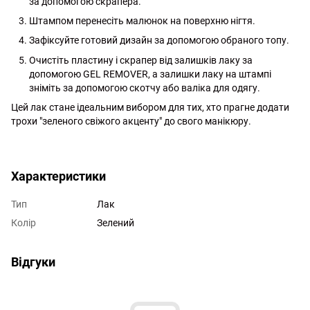
за допомогою скрапера.
Штампом перенесіть малюнок на поверхню нігтя.
Зафіксуйте готовий дизайн за допомогою обраного топу.
Очистіть пластину і скрапер від залишків лаку за
допомогою GEL REMOVER, а залишки лаку на штампі
зніміть за допомогою скотчу або валіка для одягу.
Цей лак стане ідеальним вибором для тих, хто прагне додати
трохи "зеленого свіжого акценту" до свого манікюру.
http://witalina.com/
Характеристики
Тип
Лак
Колір
Зелений
Відгуки