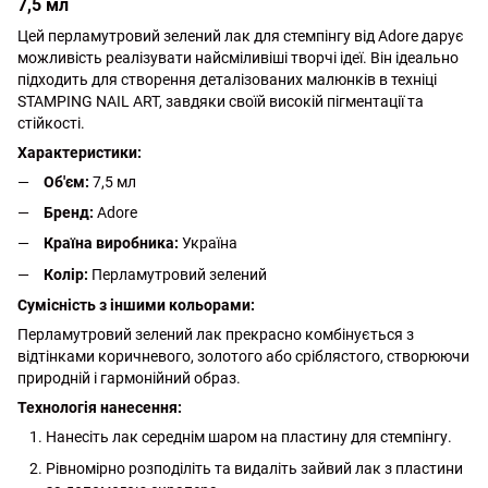
7,5 мл
Цей перламутровий зелений лак для стемпінгу від Adore дарує
можливість реалізувати найсміливіші творчі ідеї. Він ідеально
підходить для створення деталізованих малюнків в техніці
STAMPING NAIL ART, завдяки своїй високій пігментації та
стійкості.
Характеристики:
Об'єм:
7,5 мл
Бренд:
Adore
Країна виробника:
Україна
Колір:
Перламутровий зелений
Сумісність з іншими кольорами:
Перламутровий зелений лак прекрасно комбінується з
відтінками коричневого, золотого або сріблястого, створюючи
природній і гармонійний образ.
Технологія нанесення:
Нанесіть лак середнім шаром на пластину для стемпінгу.
Рівномірно розподіліть та видаліть зайвий лак з пластини