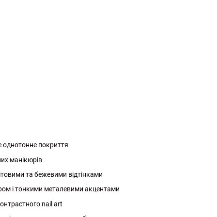
не однотонне покриття
них манікюрів
ітовими та бежевими відтінками
ром і тонкими металевими акцентами
онтрастного nail art