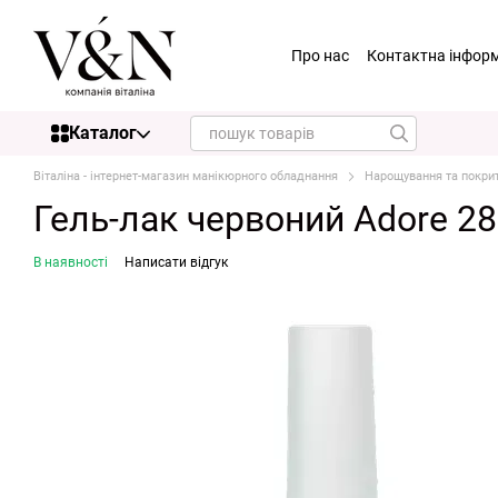
Перейти до основного контенту
Про нас
Контактна інфор
Каталог
Віталіна - інтернет-магазин манікюрного обладнання
Нарощування та покри
Гель-лак червоний Adore 286
В наявності
Написати відгук