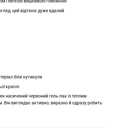
ером і легкою вишневою глибиною
гляд, цей відтінок дуже вдалий
еріал біля кутикули
ої краплі
бен насичений червоний гель-лак із теплим
. Він виглядає активно, виразно й одразу робить