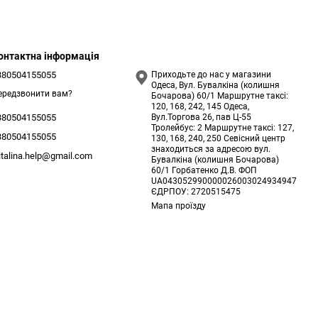
онтактна інформація
380504155055
Приходьте до нас у магазини
Одеса, Вул. Бувалкіна (колишня
ередзвонити вам?
Бочарова) 60/1 Маршрутне таксі:
120, 168, 242, 145 Одеса,
Вул.Торгова 26, пав Ц-55
380504155055
Тролейбус: 2 Маршрутне таксі: 127,
380504155055
130, 168, 240, 250 Севісний центр
знаходиться за адресою вул.
italina.help@gmail.com
Бувалкіна (колишня Бочарова)
60/1 Горбатенко Д.В. ФОП
UA043052990000026003024934947
ЄДРПОУ: 2720515475
Мапа проїзду