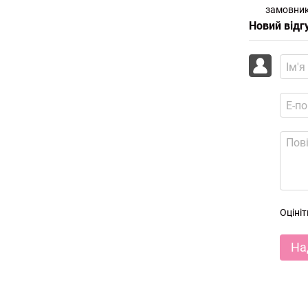
замовник
Новий відг
Оціні
На