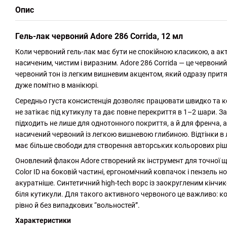
Опис
Гель-лак червоний Adore 286 Corrida, 12 мл
Коли червоний гель-лак має бути не спокійною класикою, а ак
насиченим, чистим і виразним. Adore 286 Corrida — це червоний 
червоний тон із легким вишневим акцентом, який одразу притяг
дуже помітно в манікюрі.
Середньо густа консистенція дозволяє працювати швидко та к
не затікає під кутикулу та дає повне перекриття в 1–2 шари. За
підходить не лише для однотонного покриття, а й для френча, ак
насичений червоний із легкою вишневою глибиною. Відтінки в 
має більше свободи для створення авторських кольорових ріш
Оновлений флакон Adore створений як інструмент для точної щ
Color ID на боковій частині, ергономічний ковпачок і пензел
акуратніше. Синтетичний high-tech ворс із заокругленим кінчи
біля кутикули. Для такого активного червоного це важливо: к
рівно й без випадкових “вольностей”.
Характеристики