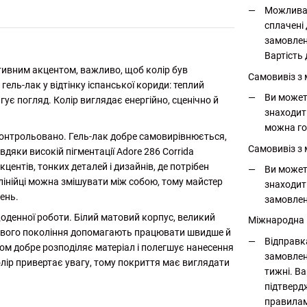
Можлива 
сплачені 
замовлен
Вартість 
тивним акцентом, важливо, щоб колір був
Самовивіз з
гель-лак у відтінку іспанської кориди: теплий
Ви может
ує погляд. Колір виглядає енергійно, сценічно й
знаходит
можна го
онтрольовано. Гель-лак добре самовирівнюється,
Самовивіз з 
вдяки високій пігментації Adore 286 Corrida
центів, тонких деталей і дизайнів, де потрібен
Ви может
лінійці можна змішувати між собою, тому майстер
знаходит
ень.
замовлен
оденної роботи. Білий матовий корпус, великий
Міжнародна
ь нового покоління допомагають працювати швидше й
Відправк
ком добре розподіляє матеріал і полегшує нанесення
замовлен
олір привертає увагу, тому покриття має виглядати
тижні. Ва
підтверд
правилам