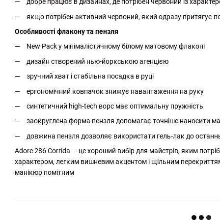
добре працює в дизайнах, де потрібен червоний із характ
якщо потрібен активний червоний, який одразу притягує по
Особливості флакону та пензля
New Pack у мінімалістичному білому матовому флаконі
дизайн створений нью-йоркською агенцією
зручний хват і стабільна посадка в руці
ергономічний ковпачок знижує навантаження на руку
синтетичний high-tech ворс має оптимальну пружність
заокруглена форма пензля допомагає точніше наносити мат
довжина пензля дозволяє використати гель-лак до останнь
Adore 286 Corrida — це хороший вибір для майстрів, яким потрі
характером, легким вишневим акцентом і щільним перекриттям
манікюр помітним