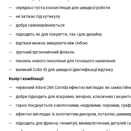
середньо густа консистенція для швидкої роботи
не затікає під кутикулу
добре самовирівнюється
підходить як для покриття, так і для дизайну
відтінки можна змішувати між собою
зручний ергономічний флакон
пензель нового покоління для точнішого нанесення
великий Color ID для швидкої ідентифікації відтінку
Колір і комбінації
червоний Adore 286 Corrida ефектно виглядає як самостій
добре підходить для яскравих, вечірніх, класичних і акцент
гарно поєднується з молочними, нюдовими, чорними, граф
ефектно виглядає із золотистим декором, поталлю, шимме
підходить для френча, геометрії, мінімалістичних деталей і к