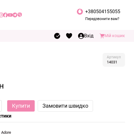
+380504155055
Передзвонити вам?
Вхід
Мій кошик
Артикул
14031
н
Купити
Замовити швидко
стики
Adore