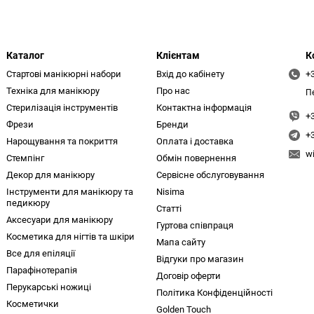
Каталог
Клієнтам
К
Стартові манікюрні набори
Вхід до кабінету
+
Техніка для манікюру
Про нас
П
Стерилізація інструментів
Контактна інформація
+
Фрези
Бренди
+
Нарощування та покриття
Оплата і доставка
w
Стемпінг
Обмін повернення
Декор для манікюру
Сервісне обслуговування
Інструменти для манікюру та
Nisima
педикюру
Статті
Аксесуари для манікюру
Гуртова співпраця
Косметика для нігтів та шкіри
Мапа сайту
Все для епіляції
Відгуки про магазин
Парафінотерапія
Договір оферти
Перукарські ножиці
Політика Конфіденційності
Косметички
Golden Touch