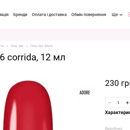
мація
Бренди
Оплата і доставка
Обмін повернення
Ще
ття
Гель лак
Гель лак Adore
 corrida, 12 мл
230 гр
Характери
Виробник