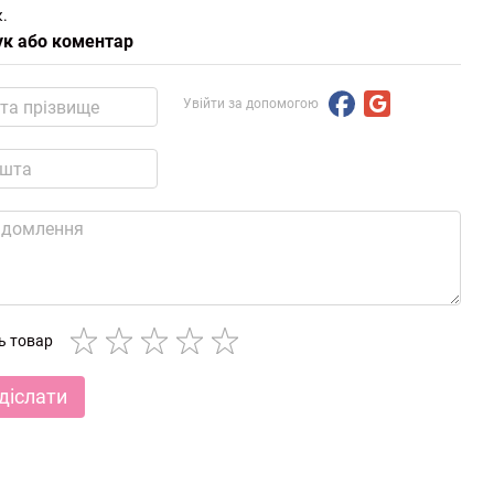
.
ук або коментар
Увійти за допомогою
ть товар
діслати