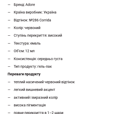
Бренд: Adore
Країна виробник: Україна
Відтінок: №286 Corrida
Колір: червоний
Ступінь перекриття: високий
Текстура: емаль
Об’єм: 12 мл
Консистенція: середньо густа
Тип продукту: гель-лак
Переваги продукту
теплий насичений червоний відтінок
легкий вишневий акцент
активний і виразний колір
висока пігментація
повне перекриття в 1–2 шари