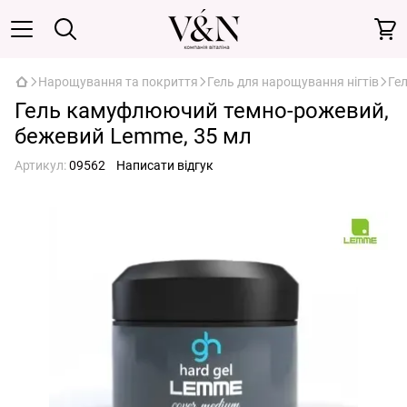
Нарощування та покриття
Гель для нарощування нігтів
Ге
Гель камуфлюючий темно-рожевий,
бежевий Lemme, 35 мл
Артикул:
09562
Написати відгук