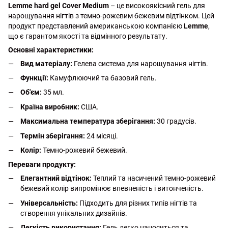
Lemme hard gel Cover Medium
– це високоякісний гель для
нарощування нігтів з темно-рожевим бежевим відтінком. Цей
продукт представлений американською компанією
Lemme
,
що є гарантом якості та відмінного результату.
Основні характеристики:
Вид матеріалу:
Гелева система для нарощування нігтів.
Функції:
Камуфлюючий та базовий гель.
Об'єм:
35 мл.
Країна виробник:
США.
Максимальна температура зберігання:
30 градусів.
Термін зберігання:
24 місяці.
Колір:
Темно-рожевий бежевий.
Переваги продукту:
Елегантний відтінок:
Теплий та насичений темно-рожевий
бежевий колір випромінює впевненість і витонченість.
Універсальність:
Підходить для різних типів нігтів та
створення унікальних дизайнів.
Легкість використання:
Гель легко наноситься та