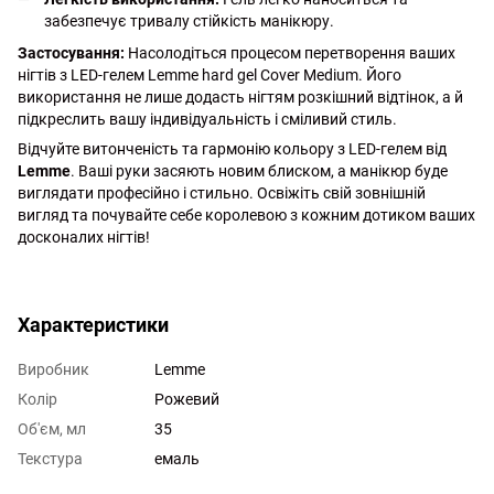
забезпечує тривалу стійкість манікюру.
Застосування:
Насолодіться процесом перетворення ваших
нігтів з LED-гелем Lemme hard gel Cover Medium. Його
використання не лише додасть нігтям розкішний відтінок, а й
підкреслить вашу індивідуальність і сміливий стиль.
Відчуйте витонченість та гармонію кольору з LED-гелем від
Lemme
. Ваші руки засяють новим блиском, а манікюр буде
виглядати професійно і стильно. Освіжіть свій зовнішній
вигляд та почувайте себе королевою з кожним дотиком ваших
досконалих нігтів!
http://witalina.com/
Характеристики
Виробник
Lemme
Колір
Рожевий
Об'єм, мл
35
Текстура
емаль