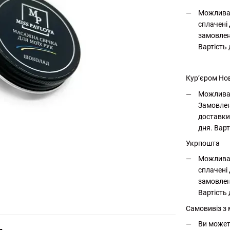
Можлива 
сплачені 
замовлен
Вартість
Кур’єром Но
Можлива 
Замовлен
доставки
дня. Варт
Укрпошта
Можлива 
сплачені 
замовлен
Вартість 
Самовивіз з
Ви может