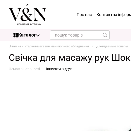
Перейти до основного контенту
Про нас
Контактна інфор
Каталог
Віталіна - інтернет-магазин манікюрного обладнання
_Ожидаемые товары
Свічка для масажу рук Шоко
Немає в наявності
Написати відгук