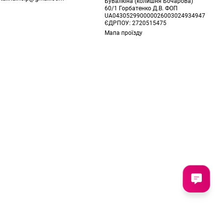
Бувалкіна (колишня Бочарова)
60/1 Горбатенко Д.В. ФОП
UA043052990000026003024934947
ЄДРПОУ: 2720515475
Мапа проїзду