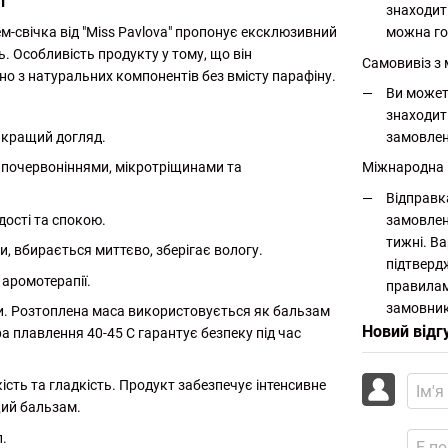
л
знаходит
можна го
-свічка від "Miss Pavlova" пропонує ексклюзивний
. Особливість продукту у тому, що він
Самовивіз з 
о з натуральних компонентів без вмісту парафіну.
Ви может
знаходит
замовлен
йкращий догляд.
Міжнародна
 почервоніннями, мікротріщинами та
Відправк
замовлен
ості та спокою.
тижні. Ва
и, вбирається миттєво, зберігає вологу.
підтверд
аромотерапії.
правилам
замовник
ини. Розтоплена маса використовується як бальзам
Новий відг
а плавлення 40-45 С гарантує безпеку під час
ість та гладкість. Продукт забезпечує інтенсивне
щий бальзам.
.