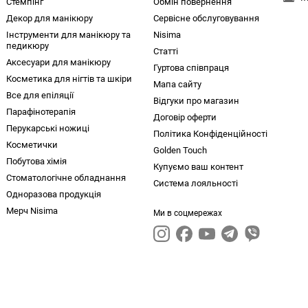
Стемпінг
Обмін повернення
Декор для манікюру
Сервісне обслуговування
Інструменти для манікюру та
Nisima
педикюру
Статті
Аксесуари для манікюру
Гуртова співпраця
Косметика для нігтів та шкіри
Мапа сайту
Все для епіляції
Відгуки про магазин
Парафінотерапія
Договір оферти
Перукарські ножиці
Політика Конфіденційності
Косметички
Golden Touch
Побутова хімія
Купуємо ваш контент
Стоматологічне обладнання
Система лояльності
Одноразова продукція
Мерч Nisima
Ми в соцмережах