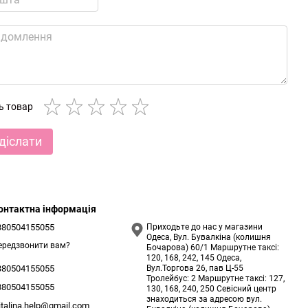
ть товар
діслати
онтактна інформація
380504155055
Приходьте до нас у магазини
Одеса, Вул. Бувалкіна (колишня
ередзвонити вам?
Бочарова) 60/1 Маршрутне таксі:
120, 168, 242, 145 Одеса,
Вул.Торгова 26, пав Ц-55
380504155055
Тролейбус: 2 Маршрутне таксі: 127,
380504155055
130, 168, 240, 250 Севісний центр
знаходиться за адресою вул.
italina.help@gmail.com