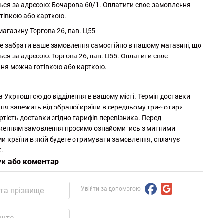
ься за адресою: Бочарова 60/1. Оплатити своє замовлення
тівкою або карткою.
магазину Торгова 26, пав. Ц55
е забрати ваше замовлення самостійно в нашому магазині, що
ься за адресою: Торгова 26, пав. Ц55. Оплатити своє
ня можна готівкою або карткою.
а Укрпоштою до відділення в вашому місті. Термін доставки
ня залежить від обраної країни в середньому три-чотири
ртість доставки згідно тарифів перевізника. Перед
женням замовлення просимо ознайомитись з митними
и країни в якій будете отримувати замовлення, сплачує
.
ук або коментар
Увійти за допомогою