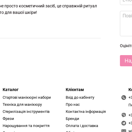
 не просто косметичний засіб, це справжній ритуал
то для вашої шкіри!
Оціні
На
Каталог
Клієнтам
К
Стартові манікюрні набори
Вхід до кабінету
+
Техніка для манікюру
Про нас
П
Стерилізація інструментів
Контактна інформація
+
Фрези
Бренди
+
Нарощування та покриття
Оплата і доставка
w