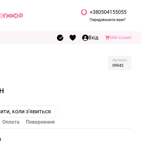
+380504155055
Передзвонити вам?
Вхід
Мій кошик
Артикул
09542
н
ити, коли з'явиться
Оплата
Повернення
а