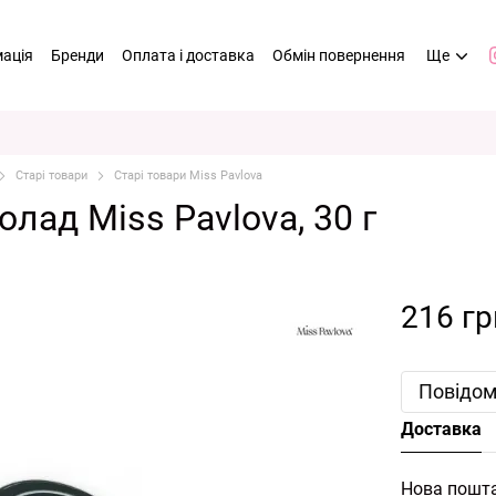
мація
Бренди
Оплата і доставка
Обмін повернення
Ще
Старі товари
Старі товари Miss Pavlova
лад Miss Pavlova, 30 г
216 гр
Повідом
Доставка
Нова пошт