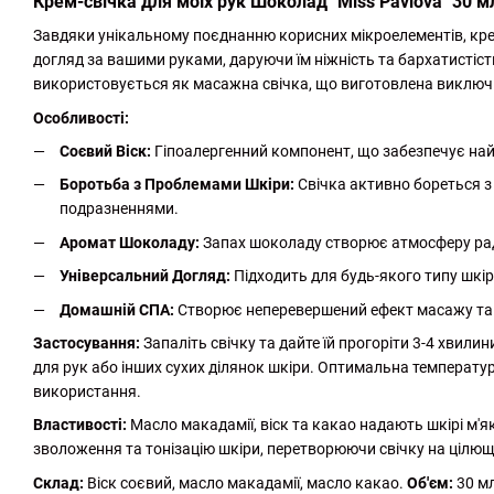
Крем-свічка для моїх рук Шоколад "Miss Pavlova" 30 м
Завдяки унікальному поєднанню корисних мікроелементів, крем
догляд за вашими руками, даруючи їм ніжність та бархатистість
використовується як масажна свічка, що виготовлена виключн
Особливості:
Соєвий Віск:
Гіпоалергенний компонент, що забезпечує на
Боротьба з Проблемами Шкіри:
Свічка активно бореться з
подразненнями.
Аромат Шоколаду:
Запах шоколаду створює атмосферу рад
Універсальний Догляд:
Підходить для будь-якого типу шкір
Домашній СПА:
Створює неперевершений ефект масажу та 
Застосування:
Запаліть свічку та дайте їй прогоріти 3-4 хвил
для рук або інших сухих ділянок шкіри. Оптимальна температур
використання.
Властивості:
Масло макадамії, віск та какао надають шкірі м'як
зволоження та тонізацію шкіри, перетворюючи свічку на цілю
Склад:
Віск соєвий, масло макадамії, масло какао.
Об'єм:
30 мл