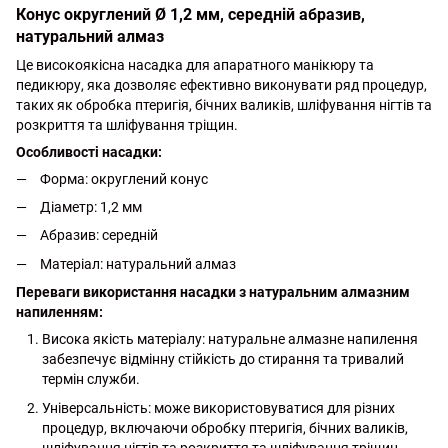
Конус округлений Ø 1,2 мм, середній абразив,
натуральний алмаз
Це високоякісна насадка для апаратного манікюру та
педикюру, яка дозволяє ефективно виконувати ряд процедур,
таких як обробка птеригія, бічних валиків, шліфування нігтів та
розкриття та шліфування тріщин.
Особливості насадки:
Форма: округлений конус
Діаметр: 1,2 мм
Абразив: середній
Матеріал: натуральний алмаз
Переваги використання насадки з натуральним алмазним
напиленням:
Висока якість матеріалу: натуральне алмазне напилення
забезпечує відмінну стійкість до стирання та тривалий
термін служби.
Універсальність: може використовуватися для різних
процедур, включаючи обробку птеригія, бічних валиків,
шліфування нігтів та розкриття та шліфування тріщин.