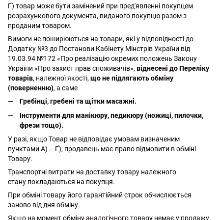
Ґ) товар може бути замінений при пред'явленні покупцем
розрахункового документа, виданого покупцю разом з
проданим товаром.
Вимоги не поширюються на товари, які у відповідності до
Додатку №3 до Постанови Кабінету Мінстрів України від
19.03.94 №172 «Про реалізацію окремих положень Закону
України «Про захист прав споживачів»,
віднесені до Переліку
товарів
, належної якості,
що не підлягають обміну
(поверненню)
, а саме
Гребінці, гребені та щітки масажні.
Інструменти для манікюру, педикюру (ножиці, пилочки,
фрези тощо).
У разі, якщо Товар не відповідає умовам визначеним
пунктами А) – Ґ), продавець має право відмовити в обміні
Товару.
Транспортні витрати на доставку товару належного
стану покладаються на покупця.
При обміні товару його гарантійний строк обчислюється
заново від дня обміну.
Якщо на момент обміну аналогічного товару немає у продажу,