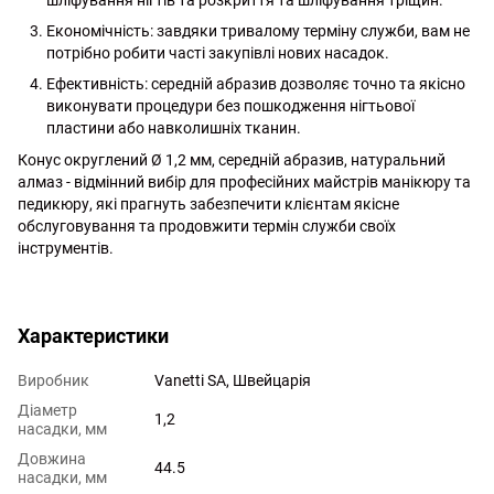
Економічність: завдяки тривалому терміну служби, вам не
потрібно робити часті закупівлі нових насадок.
Ефективність: середній абразив дозволяє точно та якісно
виконувати процедури без пошкодження нігтьової
пластини або навколишніх тканин.
Конус округлений Ø 1,2 мм, середній абразив, натуральний
алмаз - відмінний вибір для професійних майстрів манікюру та
педикюру, які прагнуть забезпечити клієнтам якісне
обслуговування та продовжити термін служби своїх
інструментів.
http://witalina.com/
Характеристики
Виробник
Vanetti SA, Швейцарія
Діаметр
1,2
насадки, мм
Довжина
44.5
насадки, мм