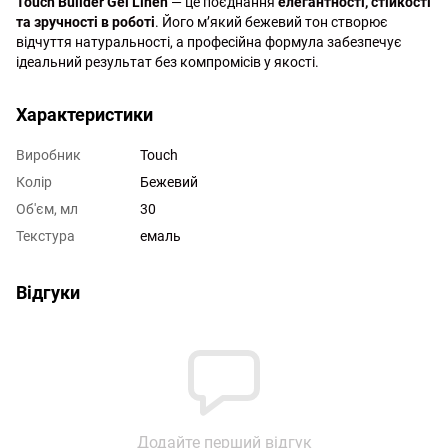
Touch Builder Gel Linen
— це поєднання
елегантності, стійкості
та зручності в роботі
. Його м’який бежевий тон створює
відчуття натуральності, а професійна формула забезпечує
ідеальний результат без компромісів у якості.
Характеристики
Виробник
Touch
Колір
Бежевий
Об'єм, мл
30
Текстура
емаль
Відгуки
Додайте перший відгук