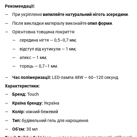
Рекомендації:
При укріпленні
випиляйте натуральний ніготь зсередини
.
Після викладки матеріалу виконайте
опил форми
.
Орієнтовна товщина покриття:
середина нігтя — 0,5–0,7 мм;
відступ від кутикули — 1 мм;
апекс — 1 мм;
торець — 0,7–1 мм.
Час полімеризації:
LED-лампа 48W — 60–120 секунд.
Характеристики:
Бренд:
Touch
Країна бренду:
Україна
Колір:
ніжний бежевий
Тип:
будівельний гель для нарощення
Об’єм:
30 мл