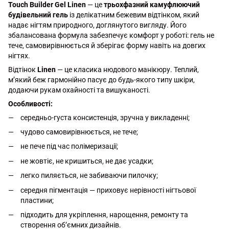
Touch Builder Gel Linen
— це
трьохфазний камуфлюючий
будівельний гель
із делікатним бежевим відтінком, який
надає нігтям природного, доглянутого вигляду. Його
збалансована формула забезпечує комфорт у роботі: гель не
тече, самовирівнюється й зберігає форму навіть на довгих
нігтях.
Відтінок
Linen
— це класика нюдового манікюру. Теплий,
м’який беж гармонійно пасує до будь-якого типу шкіри,
додаючи рукам охайності та вишуканості.
Особливості:
середньо-густа консистенція, зручна у викладенні;
чудово самовирівнюється, не тече;
не пече під час полімеризації;
не жовтіє, не кришиться, не дає усадки;
легко пиляється, не забиваючи пилочку;
середня пігментація — приховує нерівності нігтьової
пластини;
підходить для укріплення, нарощення, ремонту та
створення об’ємних дизайнів.