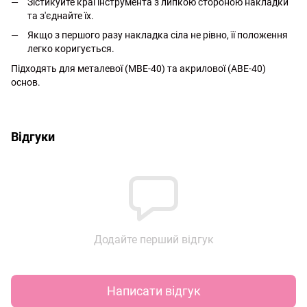
Зістикуйте краї інструмента з липкою стороною накладки
та з'єднайте їх.
Якщо з першого разу накладка сіла не рівно, її положення
легко коригується.
Підходять для металевої (MBE-40) та акрилової (ABE-40)
основ.
http://witalina.com/
Відгуки
Додайте перший відгук
Написати відгук