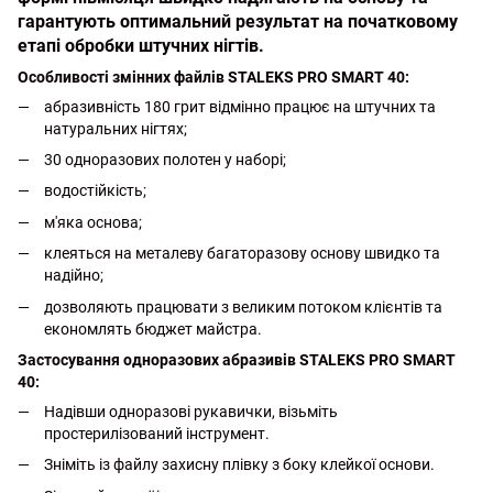
гарантують оптимальний результат на початковому
етапі обробки штучних нігтів.
Особливості змінних файлів STALEKS PRO SMART 40:
абразивність 180 грит відмінно працює на штучних та
натуральних нігтях;
30 одноразових полотен у наборі;
водостійкість;
м'яка основа;
клеяться на металеву багаторазову основу швидко та
надійно;
дозволяють працювати з великим потоком клієнтів та
економлять бюджет майстра.
Застосування одноразових абразивів STALEKS PRO SMART
40:
Надівши одноразові рукавички, візьміть
простерилізований інструмент.
Зніміть із файлу захисну плівку з боку клейкої основи.