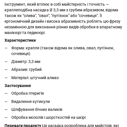
Інструмент, який втілює в собі майстерність і точність —
краплеподібна насадка Ø 3,3 мм з грубим абразивом, відома
також як "олива", "овал", "пуп'янок" або "сочевиця". Її
ергономічний дизайн і висока абразивність роблять цю фрезу
незамінною для виконання різних видів обробки в апаратному
манікюрі та педикюрі.
Характеристики
Форма: крапля (також відома як олива, овал, пуп'янок,
сочевиця)
Діаметр: 3,3 мм
Абразив: грубий
Матеріал: штучний алмаз
Застосування
Обробка птеригія
Видалення кутикули
Шліфування бічних валиків
Обробка мозолів і шорсткостей на шкірі
Переваги продукту
Ця насадка розроблена для майстрів, які