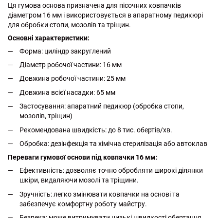
Ця гумова основа призначена для пісочних ковпачків
діаметром 16 мм і використовується в апаратному педикюрі
для обробки стопи, мозолів та тріщин.
Основні характеристики:
Форма: циліндр закруглений
Діаметр робочої частини: 16 мм
Довжина робочої частини: 25 мм
Довжина всієї насадки: 65 мм
Застосування: апаратний педикюр (обробка стопи,
мозолів, тріщин)
Рекомендована швидкість: до 8 тис. обертів/хв.
Обробка: дезінфекція та хімічна стерилізація або автоклав
Переваги гумової основи під ковпачки 16 мм:
Ефективність: дозволяє точно обробляти широкі ділянки
шкіри, видаляючи мозолі та тріщини.
Зручність: легко змінювати ковпачки на основі та
забезпечує комфортну роботу майстру.
Безпека: може витримувати низькі швидкості обертання