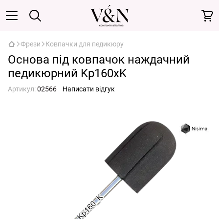
Фрези
Ковпачки для педикюру
Основа під ковпачок наждачний
педикюрний Kp160xK
Артикул:
02566
Написати відгук