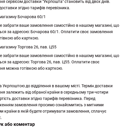
ня сервісом доставки "Укрпошта" становить від двох днів.
доставки згідно тарифів перевізника.
 магазину Бочарова 60/1
е забрати ваше замовлення самостійно в нашому магазині, що
ься за адресою: Бочарова 60/1. Оплатити своє замовлення
тівкою або карткою.
магазину Торгова 26, пав. Ц55
е забрати ваше замовлення самостійно в нашому магазині, що
ься за адресою: Торгова 26, пав. Ц55. Оплатити своє
ня можна готівкою або карткою.
а Укрпоштою до відділення в вашому місті. Термін доставки
ня залежить від обраної країни в середньому три-чотири
ртість доставки згідно тарифів перевізника. Перед
женням замовлення просимо ознайомитись з митними
и країни в якій будете отримувати замовлення, сплачує
.
ук або коментар