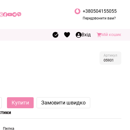
+380504155055
Передзвонити вам?
Вхід
Мій кошик
Артикул
05931
Купити
Замовити швидко
стики
Пилка