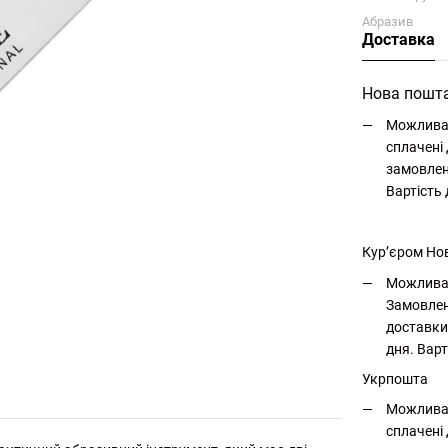
Абразив
Доставка
Нова пошт
Можлива 
сплачені 
замовлен
Вартість
Кур’єром Но
Можлива 
Замовлен
доставки
дня. Варт
Укрпошта
Можлива 
сплачені 