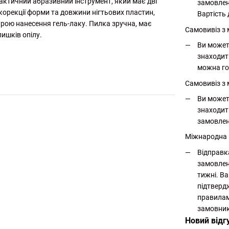
рактичний абразивний інструмент, який має дві
замовлен
корекції форми та довжини нігтьових пластин,
Вартість 
урою нанесення гель-лаку. Пилка зручна, має
Самовивіз з
ишків опілу.
Ви может
знаходит
можна го
Самовивіз з 
Ви может
знаходит
замовлен
Міжнародна
Відправк
замовлен
тижні. Ва
підтверд
правилам
замовник
Новий відг