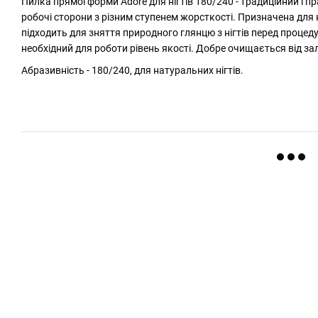
Пилка прямої форми Adore для нігтів 180/240 - традиційний і п
робочі сторони з різним ступенем жорсткості. Призначена для 
підходить для зняття природного глянцю з нігтів перед процед
необхідний для роботи рівень якості. Добре очищається від зал
Абразивність - 180/240, для натуральних нігтів.
http://witalina.com/