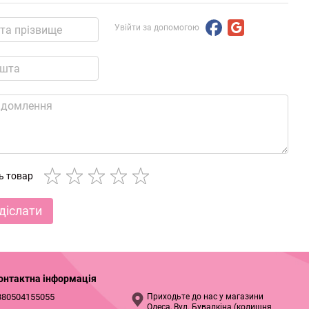
Увійти за допомогою
ть товар
діслати
онтактна інформація
380504155055
Приходьте до нас у магазини
Одеса, Вул. Бувалкіна (колишня