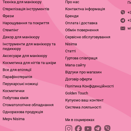
Техніка для манікюру
Про нас
П
Стерилізація інструментів
Контактна інформація
+
Фрези
Бренди
+
Нарощування та покриття
Оплата і доставка
w
Стемпінг
Обмін повернення
Декор для манікюру
Сервісне обслуговування
Інструменти для манікюру та
Nisima
педикюру
Статті
Аксесуари для манікюру
Гуртова співпраця
Косметика для нігтів та шкіри
Мапа сайту
Все для епіляції
Відгуки про магазин
Парафінотерапія
Договір оферти
Перукарські ножиці
Політика Конфіденційності
Косметички
Golden Touch
Побутова хімія
Купуємо ваш контент
Стоматологічне обладнання
Система лояльності
Одноразова продукція
Мерч Nisima
Ми в соцмережах