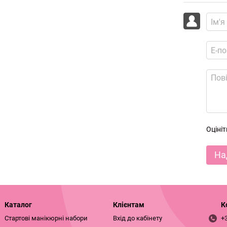
Оціні
На
Каталог
Клієнтам
К
Стартові манікюрні набори
Вхід до кабінету
+