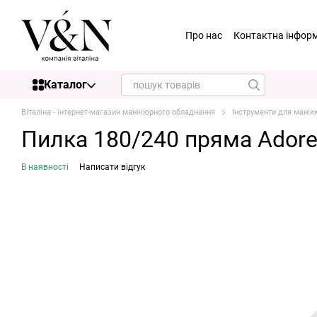
Перейти до основного контенту
Про нас
Контактна інфор
Каталог
Віталіна - інтернет-магазин манікюрного обладнання
Інструменти для манік
Пилка 180/240 пряма Ador
В наявності
Написати відгук