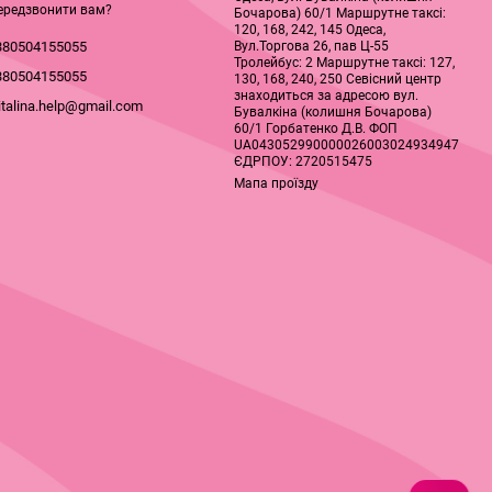
ередзвонити вам?
Бочарова) 60/1 Маршрутне таксі:
120, 168, 242, 145 Одеса,
Вул.Торгова 26, пав Ц-55
380504155055
Тролейбус: 2 Маршрутне таксі: 127,
380504155055
130, 168, 240, 250 Севісний центр
знаходиться за адресою вул.
italina.help@gmail.com
Бувалкіна (колишня Бочарова)
60/1 Горбатенко Д.В. ФОП
UA043052990000026003024934947
ЄДРПОУ: 2720515475
Мапа проїзду