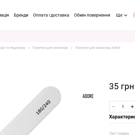
мація
Бренди
Оплата і доставка
Обмін повернення
Ще
юру та педикюру
Пилочки для манікюру
Пилочки для манікюру Adore
e
35 грн
Характери
Тип товару