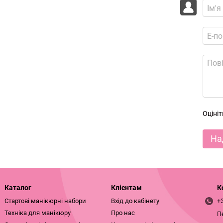
Оціні
На
Каталог
Клієнтам
К
Стартові манікюрні набори
Вхід до кабінету
+
Техніка для манікюру
Про нас
П