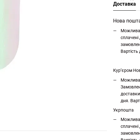
Доставка
Нова пошт
Можлива 
сплачені 
замовлен
Вартість
Кур’єром Но
Можлива 
Замовлен
доставки
дня. Варт
Укрпошта
Можлива 
сплачені 
замовлен