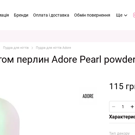
мація
Бренди
Оплата і доставка
Обмін повернення
Ще
Пудра для нігтів
Пудра для нігтів Adore
ом перлин Adore Pearl powder
115 гр
Характери
Тип декору