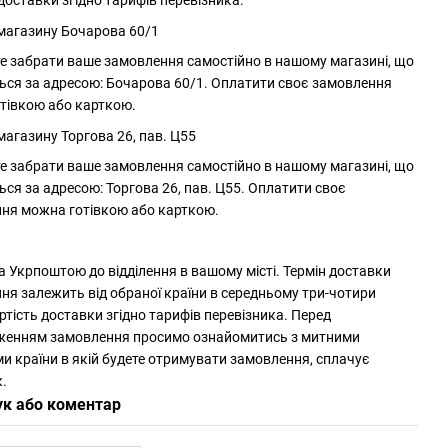
доставки згідно тарифів перевізника.
 магазину Бочарова 60/1
е забрати ваше замовлення самостійно в нашому магазині, що
ься за адресою: Бочарова 60/1. Оплатити своє замовлення
тівкою або карткою.
магазину Торгова 26, пав. Ц55
е забрати ваше замовлення самостійно в нашому магазині, що
ься за адресою: Торгова 26, пав. Ц55. Оплатити своє
ня можна готівкою або карткою.
а Укрпоштою до відділення в вашому місті. Термін доставки
ня залежить від обраної країни в середньому три-чотири
ртість доставки згідно тарифів перевізника. Перед
женням замовлення просимо ознайомитись з митними
и країни в якій будете отримувати замовлення, сплачує
.
ук або коментар