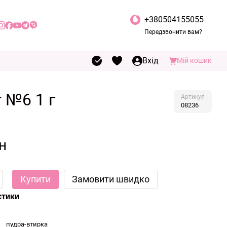
+380504155055
Передзвонити вам?
Вхід
Мій кошик
 №6 1 г
Артикул
08236
н
Купити
Замовити швидко
стики
пудра-втирка