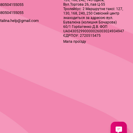
120, 168, 242, 145 Одеса,
Вул.Торгова 26, пав Ц-55
380504155055
Тролейбус: 2 Маршрутне таксі: 127,
380504155055
130, 168, 240, 250 Севісний центр
знаходиться за адресою вул.
italina.help@gmail.com
Бувалкіна (колишня Бочарова)
60/1 Горбатенко Д.В. ФОП
UA043052990000026003024934947
ЄДРПОУ: 2720515475
Мапа проїзду