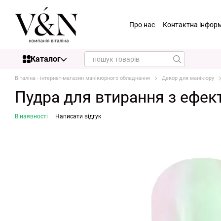
Перейти до основного контенту
Про нас
Контактна інфор
Каталог
Віталіна - інтернет-магазин манікюрного обладнання
Декор для манікюру
Пудра для втирання з ефект
В наявності
Написати відгук