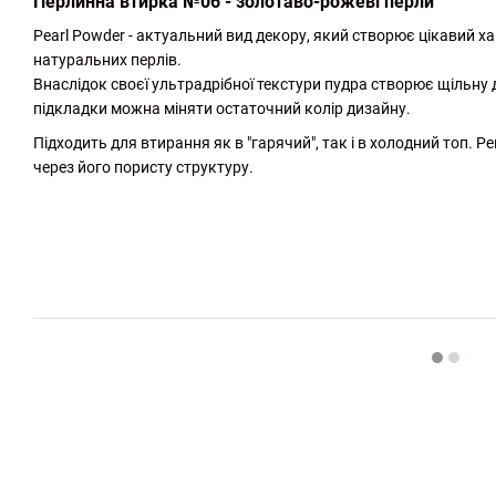
Перлинна втирка №06 - золотаво-рожеві перли
Pearl Powder - актуальний вид декору, який створює цікавий ха
натуральних перлів.
Внаслідок своєї ультрадрібної текстури пудра створює щільну 
підкладки можна міняти остаточний колір дизайну.
Підходить для втирання як в "гарячий", так і в холодний топ.
через його пористу структуру.
http://witalina.com/