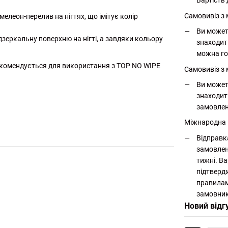
Вартість 
Самовивіз з
мелеон-перелив на нігтях, що імітує колір
Ви может
дзеркальну поверхню на нігті, а завдяки кольору
знаходит
можна го
 Рекомендується для використання з TOP NO WIPE
Самовивіз з 
Ви может
знаходит
замовлен
Міжнародна
Відправк
замовлен
тижні. Ва
підтверд
правилам
замовник
Новий відг