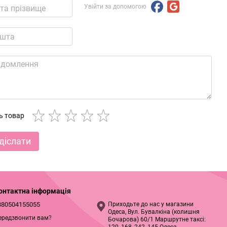
Увійти за допомогою
ть товар
діслати
онтактна інформація
380504155055
Приходьте до нас у магазини
Одеса, Вул. Бувалкіна (колишня
ередзвонити вам?
Бочарова) 60/1 Маршрутне таксі: