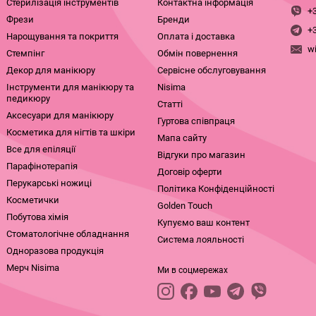
Стерилізація інструментів
Контактна інформація
+
Фрези
Бренди
+
Нарощування та покриття
Оплата і доставка
w
Стемпінг
Обмін повернення
Декор для манікюру
Сервісне обслуговування
Інструменти для манікюру та
Nisima
педикюру
Статті
Аксесуари для манікюру
Гуртова співпраця
Косметика для нігтів та шкіри
Мапа сайту
Все для епіляції
Відгуки про магазин
Парафінотерапія
Договір оферти
Перукарські ножиці
Політика Конфіденційності
Косметички
Golden Touch
Побутова хімія
Купуємо ваш контент
Стоматологічне обладнання
Система лояльності
Одноразова продукція
Мерч Nisima
Ми в соцмережах