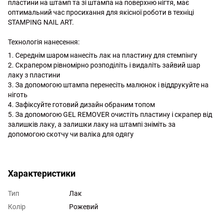
пластини на штамп та зі штампа на поверхню нігтя, має
оптимальний час просихання для якісної роботи в техніці
STAMPING NAIL ART.
Технологія нанесення:
1. Середнім шаром нанесіть лак на пластину для стемпінгу
2. Скрапером рівномірно розподіліть і видаліть зайвий шар
лаку з пластини
3. За допомогою штампа перенесіть малюнок і віддрукуйте на
ніготь
4. Зафіксуйте готовий дизайн обраним топом
5. За допомогою GEL REMOVER очистіть пластину і скрапер від
залишків лаку, а залишки лаку на штампі зніміть за
допомогою скотчу чи валіка для одягу
http://witalina.com/
Характеристики
Тип
Лак
Колір
Рожевий