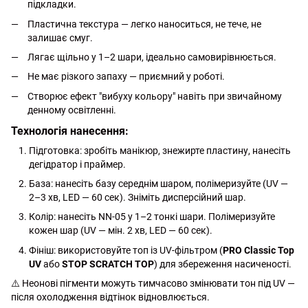
підкладки.
Пластична текстура — легко наноситься, не тече, не
залишає смуг.
Лягає щільно у 1–2 шари, ідеально самовирівнюється.
Не має різкого запаху — приємний у роботі.
Створює ефект "вибуху кольору" навіть при звичайному
денному освітленні.
Технологія нанесення:
Підготовка: зробіть манікюр, знежирте пластину, нанесіть
дегідратор і праймер.
База: нанесіть базу середнім шаром, полімеризуйте (UV —
2–3 хв, LED — 60 сек). Зніміть дисперсійний шар.
Колір: нанесіть NN-05 у 1–2 тонкі шари. Полімеризуйте
кожен шар (UV — мін. 2 хв, LED — 60 сек).
Фініш: використовуйте топ із UV-фільтром (
PRO Classic Top
UV
або
STOP SCRATCH TOP
) для збереження насиченості.
⚠️ Неонові пігменти можуть тимчасово змінювати тон під UV —
після охолодження відтінок відновлюється.