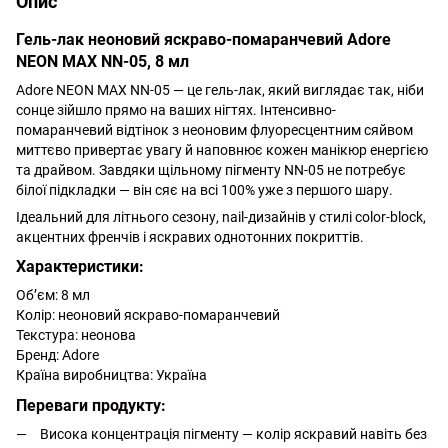
Опис
Гель-лак неоновий яскраво-помаранчевий Adore
NEON MAX NN-05, 8 мл
Adore NEON MAX NN-05 — це гель-лак, який виглядає так, ніби
сонце зійшло прямо на ваших нігтях. Інтенсивно-
помаранчевий відтінок з неоновим флуоресцентним сяйвом
миттєво привертає увагу й наповнює кожен манікюр енергією
та драйвом. Завдяки щільному пігменту NN-05 не потребує
білої підкладки — він сяє на всі 100% уже з першого шару.
Ідеальний для літнього сезону, nail-дизайнів у стилі color-block,
акцентних френчів і яскравих однотонних покриттів.
Характеристики:
Об’єм: 8 мл
Колір: неоновий яскраво-помаранчевий
Текстура: неонова
Бренд: Adore
Країна виробництва: Україна
Переваги продукту:
Висока концентрація пігменту — колір яскравий навіть без