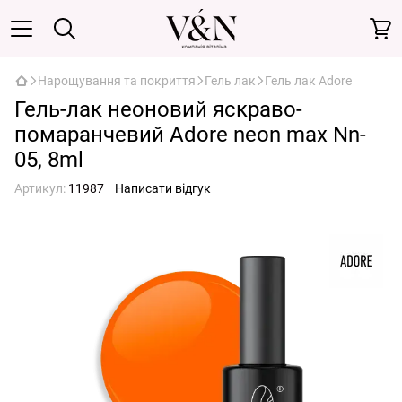
Нарощування та покриття
Гель лак
Гель лак Adore
Гель-лак неоновий яскраво-
помаранчевий Adore neon max Nn-
05, 8ml
Артикул:
11987
Написати відгук