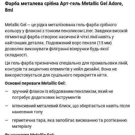
Фарба металева срібна Арт-гель Metallic Gel Adore,
8ml
Metallic Gel — це рідка металізована гель-фарба срібного
кольору у флаконі з тонким пензликом Liner. Завдяки високій
пігментації фарба створює насичені й чіткі лінії навіть у
найтонших деталях. Подовжений ворс пензля (15 мм)
дозволяє виконувати філігранні візерунки будь-якої
складності.
Ця гель-фарба призначена спеціально для промальовки ліній,
контурів та акцентних елементів у нейл-дизайні. Вона не
використовується для суцільного перекриття нігтя.
Основні переваги Metallic Gel:
зручний флакон із вбудованим пензликом, який не
потребує додаткових інструментів
інтенсивний металевий блиск, що зберігається навіть після
нанесення топу
герметична тара, яка запобігає висиханню та розтіканню
матеріалу
Як наносити Metallic Gel: