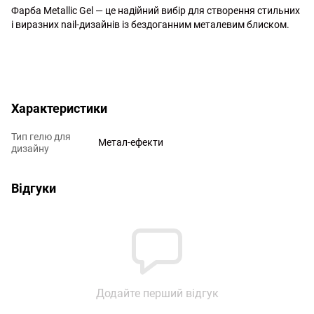
Фарба Metallic Gel — це надійний вибір для створення стильних
і виразних nail-дизайнів із бездоганним металевим блиском.
Характеристики
Тип гелю для
Метал-ефекти
дизайну
Відгуки
Додайте перший відгук